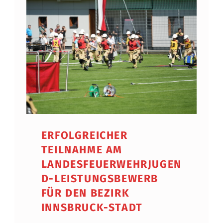
ERFOLGREICHER
TEILNAHME AM
LANDESFEUERWEHRJUGEN
D-LEISTUNGSBEWERB
FÜR DEN BEZIRK
INNSBRUCK-STADT