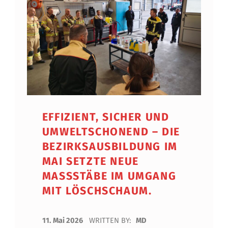
EFFIZIENT, SICHER UND
UMWELTSCHONEND – DIE
BEZIRKSAUSBILDUNG IM
MAI SETZTE NEUE
MASSSTÄBE IM UMGANG M
IT LÖSCHSCHAUM.
POSTED ON:
11. Mai 2026
WRITTEN BY:
MD