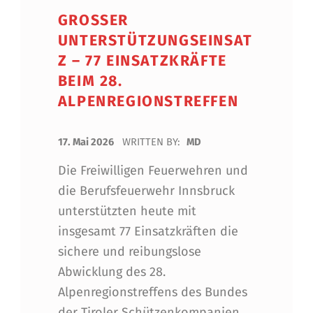
GROSSER U
NTERSTÜTZUNGSEINSATZ
– 77 EINSATZKRÄFTE B
EIM 28. A
LPENREGIONSTREFFEN
POSTED ON:
17. Mai 2026
WRITTEN BY:
MD
Die Freiwilligen Feuerwehren und
die Berufsfeuerwehr Innsbruck
unterstützten heute mit
insgesamt 77 Einsatzkräften die
sichere und reibungslose
Abwicklung des 28.
Alpenregionstreffens des Bundes
der Tiroler Schützenkompanien.