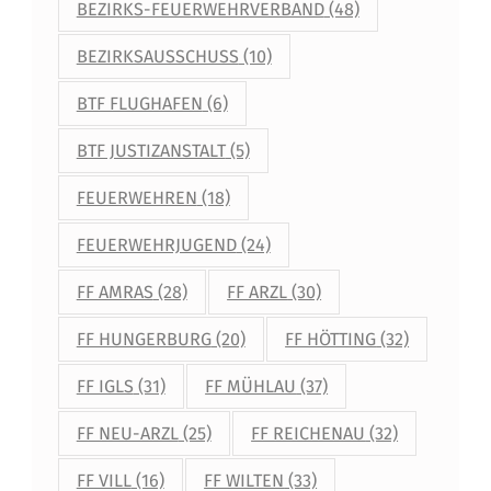
BEZIRKS-FEUERWEHRVERBAND
(48)
BEZIRKSAUSSCHUSS
(10)
BTF FLUGHAFEN
(6)
BTF JUSTIZANSTALT
(5)
FEUERWEHREN
(18)
FEUERWEHRJUGEND
(24)
FF AMRAS
(28)
FF ARZL
(30)
FF HUNGERBURG
(20)
FF HÖTTING
(32)
FF IGLS
(31)
FF MÜHLAU
(37)
FF NEU-ARZL
(25)
FF REICHENAU
(32)
FF VILL
(16)
FF WILTEN
(33)