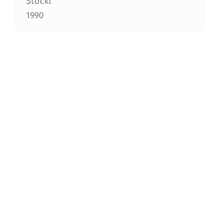
Stöckl
1990
Spezialgebiet:
Hydraulisches Rettungsgerät,
Tunnelfeuerwehr mit Kreislauf-
Atemschutzgeräten
Skip back to main navigation
Impressum und Datenschutzerklärung
Anmelden