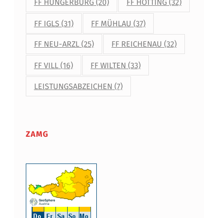
FF HUNGERBURG
(20)
FF HÖTTING
(32)
FF IGLS
(31)
FF MÜHLAU
(37)
FF NEU-ARZL
(25)
FF REICHENAU
(32)
FF VILL
(16)
FF WILTEN
(33)
LEISTUNGSABZEICHEN
(7)
ZAMG