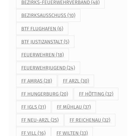
BEZIRKS-FEUERWEHRVERBAND
(48)
BEZIRKSAUSSCHUSS
(10)
BTF FLUGHAFEN
(6)
BTF JUSTIZANSTALT
(5)
FEUERWEHREN
(18)
FEUERWEHRJUGEND
(24)
FF AMRAS
(28)
FF ARZL
(30)
FF HUNGERBURG
(20)
FF HÖTTING
(32)
FF IGLS
(31)
FF MÜHLAU
(37)
FF NEU-ARZL
(25)
FF REICHENAU
(32)
FF VILL
(16)
FF WILTEN
(33)