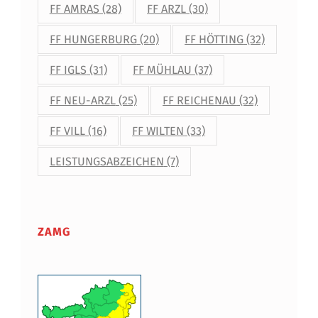
FF AMRAS
(28)
FF ARZL
(30)
FF HUNGERBURG
(20)
FF HÖTTING
(32)
FF IGLS
(31)
FF MÜHLAU
(37)
FF NEU-ARZL
(25)
FF REICHENAU
(32)
FF VILL
(16)
FF WILTEN
(33)
LEISTUNGSABZEICHEN
(7)
ZAMG