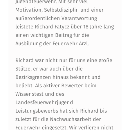
T
Jugendfeuerwehr. Mit sehr viel
R
Motivation, Selbstdisziplin und einer
außerordentlichen Verantwortung
E
leistete Richard Fatycz über 18 Jahre lang
U
einen wichtigen Beitrag für die
E
Ausbildung der Feuerwehr Arzl.
R
Richard war nicht nur für uns eine große
R
Stütze, er war auch über die
I
Bezirksgrenzen hinaus bekannt und
C
beliebt. Als aktiver Bewerter beim
C
Wissenstest und des
Landesfeuerwehrjugend
I
Leistungsbewerbs hat sich Richard bis
F
zuletzt für die Nachwuchsarbeit der
A
Feuerwehr eingesetzt. Wir verlieren nicht