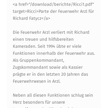
R
<a href="/download/berichte/Ricci1.pdf"
U
target=Ricci>Parte der Feuerwehr Arzl für
Richard Fatycz</a>
N
D
Die Feuerwehr Arzl verliert mit Richard
J
einen treuen und hilfsbereiten
U
Kameraden. Seit 1994 übte er viele
Funktionen innerhalb der Feuerwehr aus.
G
Als Gruppenkommandant,
E
Zugskommandant sowie als Kassier
N
prägte er in den letzten 20 Jahren das
D
Feuerwehrwesen in Arzl.
B
Neben all diesen Funktionen schlug sein
E
Herz besonders für unsere