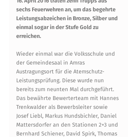
16. April 2016 traten zehn Trupps aus
S
sechs Feuerwehren an, um das begehrte
C
Leistungsabzeichen in Bronze, Silber und
H
einmal sogar in der Stufe Gold zu
U
erreichen.
T
Wieder einmal war die Volksschule und
Z
der Gemeindesaal in Amras
-
Austragungsort für die Atemschutz-
L
Leistungsprüfung. Diese wurde nun
bereits zum neunten Mal durchgeführt.
E
Das bewährte Bewerterteam mit Hannes
I
Trenkwalder als Bewerbsleiter sowie
S
Josef Liebl, Markus Hundsbichler, Daniel
T
Mattersdorfer an den Stationen 2+3 und
Bernhard Schiener, David Spirk, Thomas