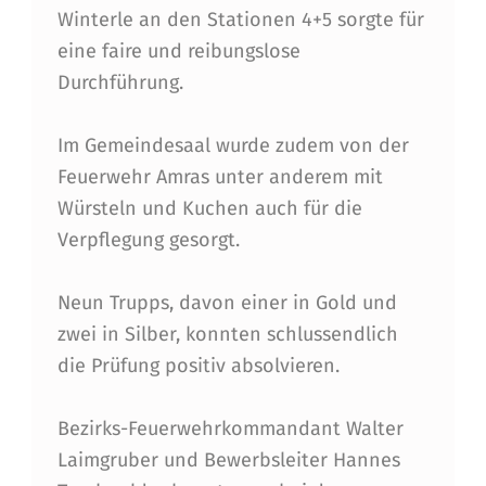
U
Winterle an den Stationen 4+5 sorgte für
N
eine faire und reibungslose
G
Durchführung.
S
Im Gemeindesaal wurde zudem von der
P
Feuerwehr Amras unter anderem mit
R
Würsteln und Kuchen auch für die
Ü
Verpflegung gesorgt.
F
Neun Trupps, davon einer in Gold und
U
zwei in Silber, konnten schlussendlich
N
die Prüfung positiv absolvieren.
G
I
Bezirks-Feuerwehrkommandant Walter
Laimgruber und Bewerbsleiter Hannes
N