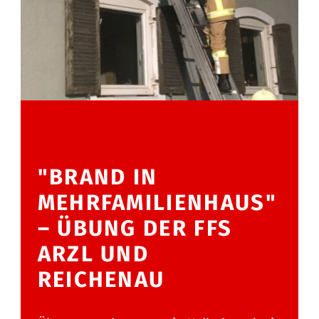
"BRAND IN
MEHRFAMILIENHAUS"
– ÜBUNG DER FFS
ARZL UND
REICHENAU