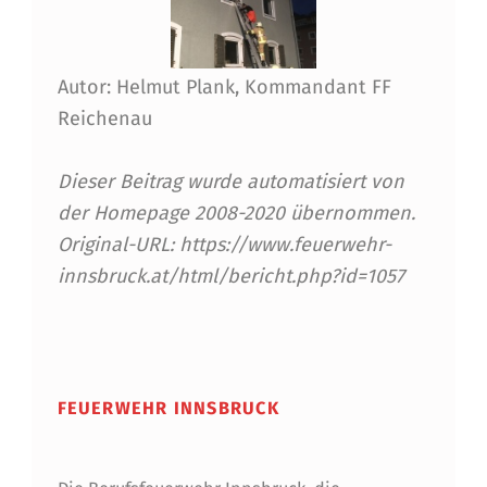
M
I
L
Autor: Helmut Plank, Kommandant FF
I
Reichenau
E
Dieser Beitrag wurde automatisiert von
N
der Homepage 2008-2020 übernommen.
H
Original-URL: https://www.feuerwehr-
A
innsbruck.at/html/bericht.php?id=1057
U
Skip back to main navigation
S
"
FEUERWEHR INNSBRUCK
–
Ü