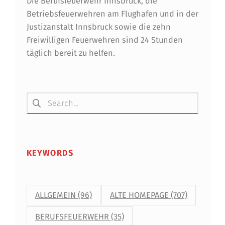
Die Berufsfeuerwehr Innsbruck, die
B
Betriebsfeuerwehren am Flughafen und in der
U
Justizanstalt Innsbruck sowie die zehn
Freiwilligen Feuerwehren sind 24 Stunden
N
täglich bereit zu helfen.
G
D
Suchen nach:
E
R
F
F
KEYWORDS
S
A
ALLGEMEIN
(96)
ALTE HOMEPAGE
(707)
R
BERUFSFEUERWEHR
(35)