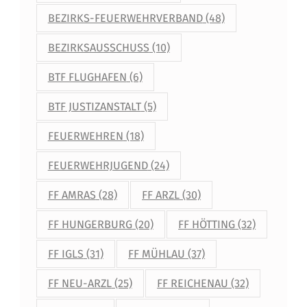
Z
BEZIRKS-FEUERWEHRVERBAND
(48)
L
U
BEZIRKSAUSSCHUSS
(10)
N
BTF FLUGHAFEN
(6)
D
BTF JUSTIZANSTALT
(5)
R
FEUERWEHREN
(18)
E
FEUERWEHRJUGEND
(24)
I
C
FF AMRAS
(28)
FF ARZL
(30)
H
FF HUNGERBURG
(20)
FF HÖTTING
(32)
E
FF IGLS
(31)
FF MÜHLAU
(37)
N
FF NEU-ARZL
(25)
FF REICHENAU
(32)
A