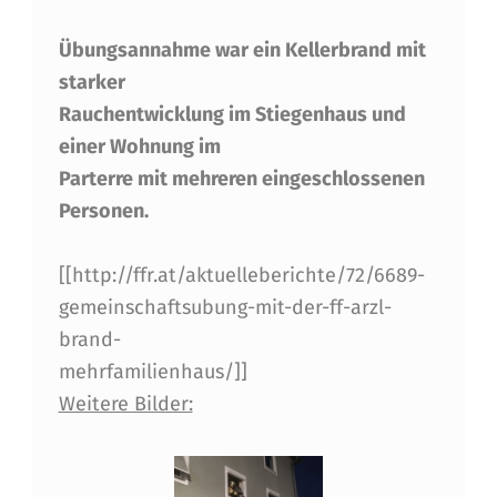
R
Übungsannahme war ein Kellerbrand mit
A
starker
N
Rauchentwicklung im Stiegenhaus und
D
einer Wohnung im
I
Parterre mit mehreren eingeschlossenen
N
Personen.
M
[[http://ffr.at/aktuelleberichte/72/6689-
E
gemeinschaftsubung-mit-der-ff-arzl-
H
brand-
R
mehrfamilienhaus/]]
Weitere Bilder:
F
A