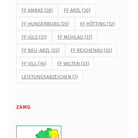
B
FF AMRAS
(28)
FF ARZL
(30)
R
FF HUNGERBURG
(20)
FF HÖTTING
(32)
U
C
FF IGLS
(31)
FF MÜHLAU
(37)
K
FF NEU-ARZL
(25)
FF REICHENAU
(32)
FF VILL
(16)
FF WILTEN
(33)
LEISTUNGSABZEICHEN
(7)
ZAMG