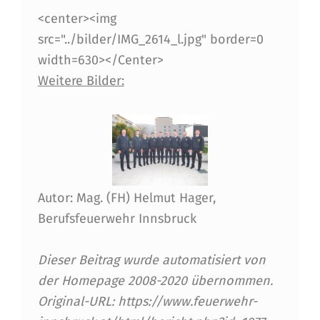
U
<center><img
src="../bilder/IMG_2614_l.jpg" border=0
N
width=630></Center>
D
Weitere Bilder:
L
E
H
R
G
Autor: Mag. (FH) Helmut Hager,
Berufsfeuerwehr Innsbruck
A
N
Dieser Beitrag wurde automatisiert von
G
der Homepage 2008-2020 übernommen.
S
Original-URL: https://www.feuerwehr-