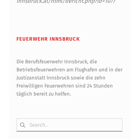
innsbruck.at/html/bericht.php?id=1077
B
E
Skip back to main navigation
I
D
FEUERWEHR INNSBRUCK
E
R
Die Berufsfeuerwehr Innsbruck, die
B
Betriebsfeuerwehren am Flughafen und in der
Justizanstalt Innsbruck sowie die zehn
E
Freiwilligen Feuerwehren sind 24 Stunden
R
täglich bereit zu helfen.
U
F
Suchen nach:
S
F