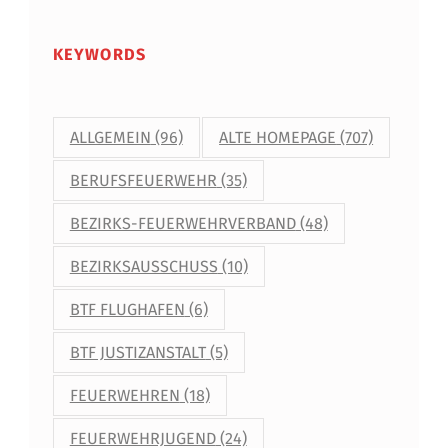
E
KEYWORDS
U
E
R
ALLGEMEIN
(96)
ALTE HOMEPAGE
(707)
W
BERUFSFEUERWEHR
(35)
E
BEZIRKS-FEUERWEHRVERBAND
(48)
H
BEZIRKSAUSSCHUSS
(10)
R
BTF FLUGHAFEN
(6)
I
N
BTF JUSTIZANSTALT
(5)
N
FEUERWEHREN
(18)
S
FEUERWEHRJUGEND
(24)