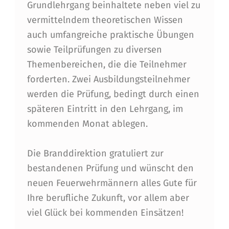
B
Grundlehrgang beinhaltete neben viel zu
S
vermittelndem theoretischen Wissen
auch umfangreiche praktische Übungen
C
sowie Teilprüfungen zu diversen
H
Themenbereichen, die die Teilnehmer
L
forderten. Zwei Ausbildungsteilnehmer
U
werden die Prüfung, bedingt durch einen
späteren Eintritt in den Lehrgang, im
S
kommenden Monat ablegen.
S
D
Die Branddirektion gratuliert zur
E
bestandenen Prüfung und wünscht den
neuen Feuerwehrmännern alles Gute für
S
Ihre berufliche Zukunft, vor allem aber
G
viel Glück bei kommenden Einsätzen!
R