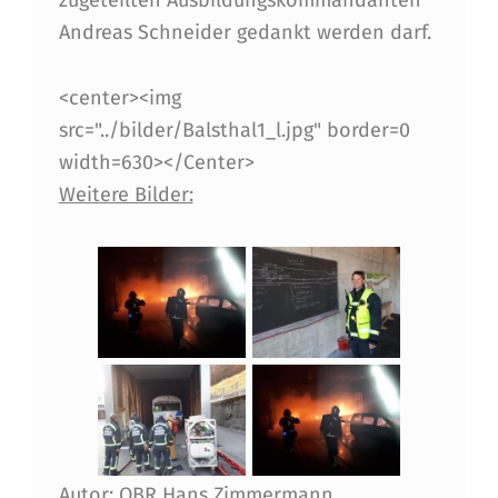
zugeteilten Ausbildungskommandanten
I
Andreas Schneider gedankt werden darf.
N
<center><img
B
src="../bilder/Balsthal1_l.jpg" border=0
A
width=630></Center>
L
Weitere Bilder:
S
T
H
A
L
-
S
Autor: OBR Hans Zimmermann,