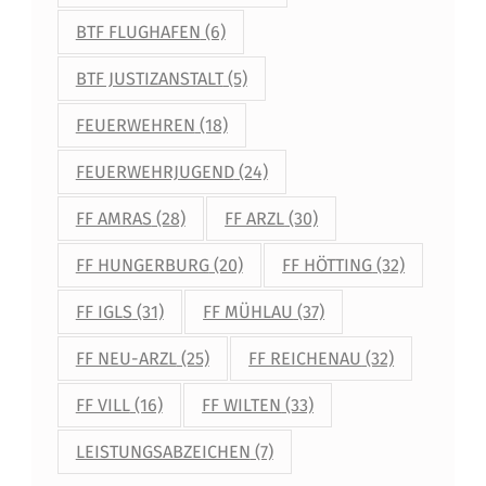
BTF FLUGHAFEN
(6)
BTF JUSTIZANSTALT
(5)
FEUERWEHREN
(18)
FEUERWEHRJUGEND
(24)
FF AMRAS
(28)
FF ARZL
(30)
FF HUNGERBURG
(20)
FF HÖTTING
(32)
FF IGLS
(31)
FF MÜHLAU
(37)
FF NEU-ARZL
(25)
FF REICHENAU
(32)
FF VILL
(16)
FF WILTEN
(33)
LEISTUNGSABZEICHEN
(7)