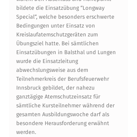
R
bildete die Einsatzübung “Longway
I
Special“, welche besonders erschwerte
Bedingungen unter Einsatz von
N
Kreislaufatemschutzgeräten zum
T
Übungsziel hatte. Bei sämtlichen
E
Einsatzübungen in Balsthal und Lungen
R
wurde die Einsatzleitung
abwechslungsweise aus dem
N
Teilnehmerkreis der Berufsfeuerwehr
A
Innsbruck gebildet, der nahezu
T
ganztägige Atemschutzeinsatz für
I
sämtliche Kursteilnehmer während der
O
gesamten Ausbildungswoche darf als
besondere Herausforderung erwähnt
N
werden.