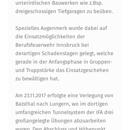
U
unterirdischen Bauwerken wie z.Bsp.
S
dreigeschossigen Tiefgaragen zu beüben.
B
Spezielles Augenmerk wurde dabei auf
I
die Einsatzmöglichkeiten der
L
Berufsfeuerwehr Innsbruck bei
D
derartigen Schadenslagen gelegt, welche
U
gerade in der Anfangsphase in Gruppen-
und Truppstärke das Einsatzgeschehen
N
zu bewältigen hat.
G
A
Am 23.11.2017 erfolgte eine Verlegung von
N
Balsthal nach Lungern, wo im dortigen
umfangreichen Tunnelsystem der IFA drei
D
großangelegte Übungen abzuarbeiten
E
waren. Den Abschluss und Höhepunkt