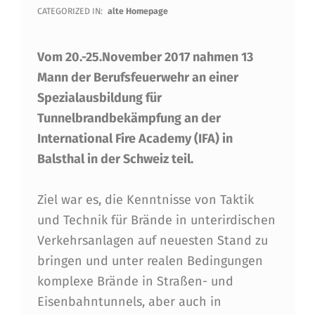
F
CATEGORIZED IN:
alte Homepage
A
Vom 20.-25.November 2017 nahmen 13
U
Mann der Berufsfeuerwehr an einer
F
Spezialausbildung für
S
Tunnelbrandbekämpfung an der
P
International Fire Academy (IFA) in
E
Balsthal in der Schweiz teil.
Z
Ziel war es, die Kenntnisse von Taktik
I
und Technik für Brände in unterirdischen
A
Verkehrsanlagen auf neuesten Stand zu
L
bringen und unter realen Bedingungen
komplexe Brände in Straßen- und
A
Eisenbahntunnels, aber auch in