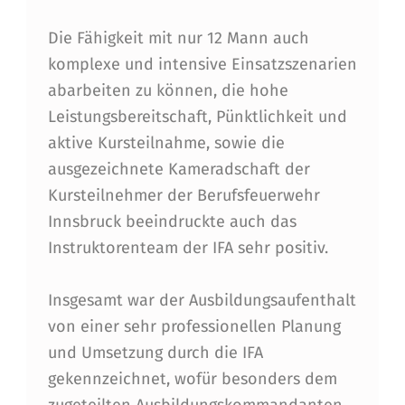
A
L
Die Fähigkeit mit nur 12 Mann auch
F
komplexe und intensive Einsatzszenarien
abarbeiten zu können, die hohe
I
Leistungsbereitschaft, Pünktlichkeit und
R
aktive Kursteilnahme, sowie die
E
ausgezeichnete Kameradschaft der
A
Kursteilnehmer der Berufsfeuerwehr
Innsbruck beeindruckte auch das
C
Instruktorenteam der IFA sehr positiv.
A
D
Insgesamt war der Ausbildungsaufenthalt
E
von einer sehr professionellen Planung
und Umsetzung durch die IFA
M
gekennzeichnet, wofür besonders dem
Y