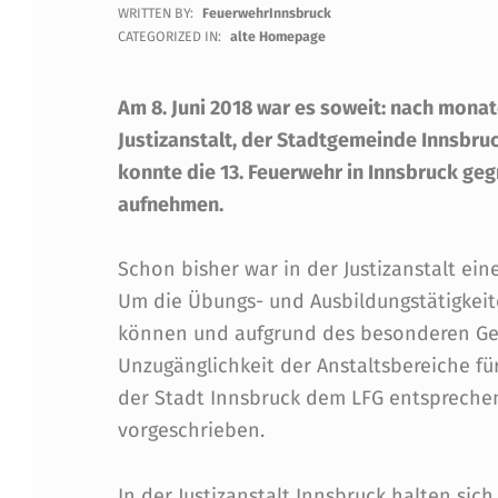
B
WRITTEN BY:
FeuerwehrInnsbruck
E
CATEGORIZED IN:
alte Homepage
T
Am 8. Juni 2018 war es soweit: nach mona
R
Justizanstalt, der Stadtgemeinde Innsbr
konnte die 13. Feuerwehr in Innsbruck geg
I
aufnehmen.
E
Schon bisher war in der Justizanstalt e
B
Um die Übungs- und Ausbildungstätigkeit
können und aufgrund des besonderen Gef
S
Unzugänglichkeit der Anstaltsbereiche f
F
der Stadt Innsbruck dem LFG entspreche
vorgeschrieben.
E
In der Justizanstalt Innsbruck halten sich