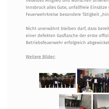
S
neuestes Mitglied und wünschen unseren 
Innsbruck alles Gute, unfallfreie Einsätz
T
Feuerwehrkreise besondere Tätigkeit „hint
A
Nicht unerwähnt bleiben darf, dass berei
L
einer defekten Gasflasche der erste offiz
Betriebsfeuerwehr erfolgreich abgewicke
T
I
Weitere Bilder:
N
N
S
B