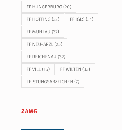
FF HUNGERBURG
(20)
FF HÖTTING
(32)
FF IGLS
(31)
FF MÜHLAU
(37)
FF NEU-ARZL
(25)
FF REICHENAU
(32)
FF VILL
(16)
FF WILTEN
(33)
LEISTUNGSABZEICHEN
(7)
ZAMG