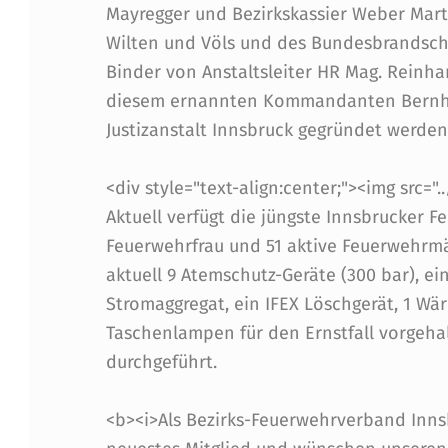
E
Mayregger und Bezirkskassier Weber Mar
R
Wilten und Völs und des Bundesbrandschut
Binder von Anstaltsleiter HR Mag. Rein
J
diesem ernannten Kommandanten Bernha
U
Justizanstalt Innsbruck gegründet werden
S
<div style="text-align:center;"><img src="
Aktuell verfügt die jüngste Innsbrucker F
T
Feuerwehrfrau und 51 aktive Feuerwehrmä
I
aktuell 9 Atemschutz-Geräte (300 bar), ei
Stromaggregat, ein IFEX Löschgerät, 1 W
Z
Taschenlampen für den Ernstfall vorgeh
A
durchgeführt.
N
<b><i>Als Bezirks-Feuerwehrverband Inns