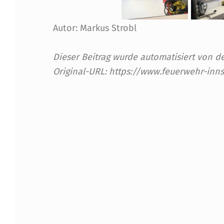
R
U
Autor: Markus Strobl
C
Dieser Beitrag wurde automatisiert von
K
Original-URL: https://www.feuerwehr-inn
G
Skip back to main navigation
E
G
R
Ü
N