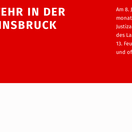
EHR IN DER
Am 8. 
monate
INNSBRUCK
Justiz
des La
13. Fe
und of