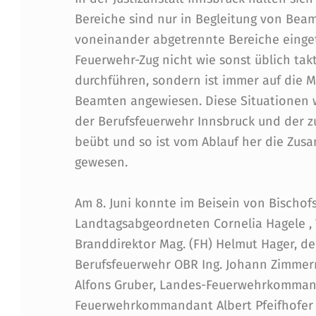
U
Bereiche sind nur in Begleitung von Beam
E
voneinander abgetrennte Bereiche eingete
R
Feuerwehr-Zug nicht wie sonst üblich tak
durchführen, sondern ist immer auf die 
W
Beamten angewiesen. Diese Situationen 
der Berufsfeuerwehr Innsbruck und der z
E
beübt und so ist vom Ablauf her die Zus
H
gewesen.
R
Am 8. Juni konnte im Beisein von Bischofs
I
Landtagsabgeordneten Cornelia Hagele , 
Branddirektor Mag. (FH) Helmut Hager, de
N
Berufsfeuerwehr OBR Ing. Johann Zimme
D
Alfons Gruber, Landes-Feuerwehrkommanda
Feuerwehrkommandant Albert Pfeifhofer m