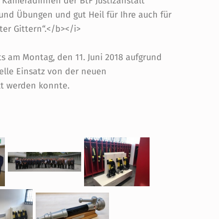
KameradInnen der BtF Justizanstalt
e und Übungen und gut Heil für Ihre auch für
er Gittern“.</b></i>
ts am Montag, den 11. Juni 2018 aufgrund
ielle Einsatz von der neuen
lt werden konnte.