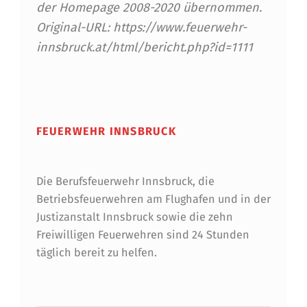
der Homepage 2008-2020 übernommen.
H
Original-URL: https://www.feuerwehr-
L
innsbruck.at/html/bericht.php?id=1111
E
Skip back to main navigation
N
S
FEUERWEHR INNSBRUCK
C
H
Die Berufsfeuerwehr Innsbruck, die
Ü
Betriebsfeuerwehren am Flughafen und in der
T
Justizanstalt Innsbruck sowie die zehn
Freiwilligen Feuerwehren sind 24 Stunden
Z
täglich bereit zu helfen.
E
R
Suchen nach: