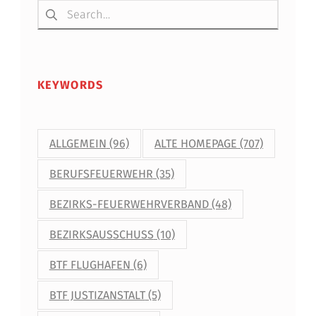
I
N
S
I
KEYWORDS
L
B
ALLGEMEIN
(96)
ALTE HOMEPAGE
(707)
E
BERUFSFEUERWEHR
(35)
R
BEZIRKS-FEUERWEHRVERBAND
(48)
K
BEZIRKSAUSSCHUSS
(10)
O
M
BTF FLUGHAFEN
(6)
M
BTF JUSTIZANSTALT
(5)