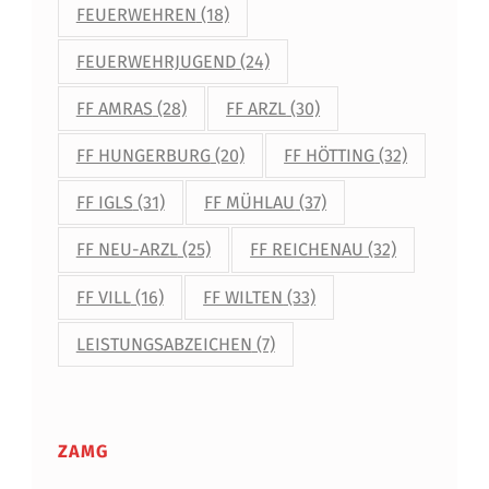
T
FEUERWEHREN
(18)
A
FEUERWEHRJUGEND
(24)
U
FF AMRAS
(28)
FF ARZL
(30)
S
D
FF HUNGERBURG
(20)
FF HÖTTING
(32)
E
FF IGLS
(31)
FF MÜHLAU
(37)
R
FF NEU-ARZL
(25)
FF REICHENAU
(32)
R
FF VILL
(16)
FF WILTEN
(33)
E
LEISTUNGSABZEICHEN
(7)
I
C
H
ZAMG
E