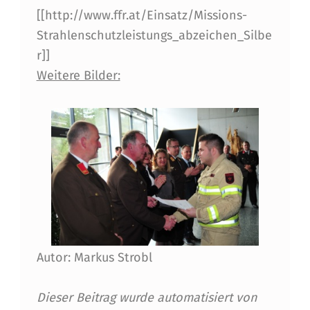
E
[[http://www.ffr.at/Einsatz/Missions-
R
Strahlenschutzleistungs_abzeichen_Silbe
T
r]]
Weitere Bilder:
I
R
O
L
E
R
S
T
Autor: Markus Strobl
R
Dieser Beitrag wurde automatisiert von
A