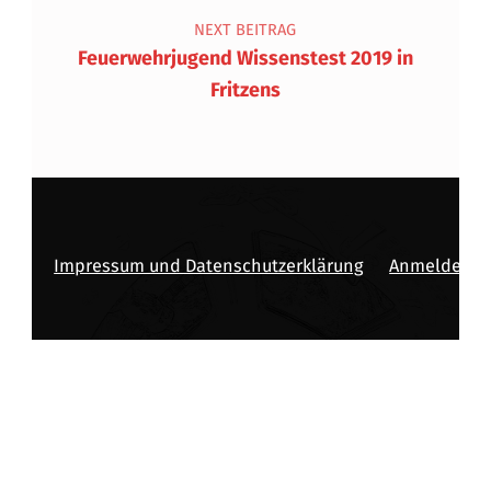
NEXT BEITRAG
Feuerwehrjugend Wissenstest 2019 in
Fritzens
Impressum und Datenschutzerklärung
Anmelden
Copyright © 2026
BFV INNSBRUCK-STADT
—
Powered by
NanoSpace