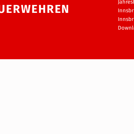
Jahres
EUERWEHREN
Innsbr
Innsbr
Downl