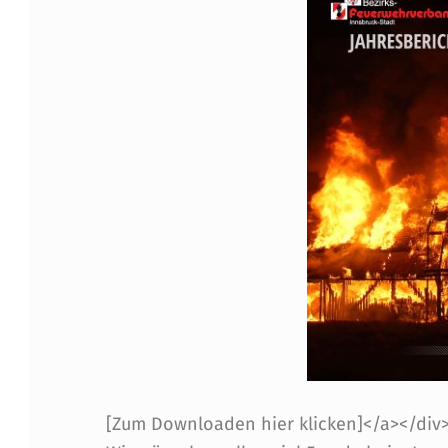
T
2
0
1
8
D
E
R
I
N
[Zum Downloaden hier klicken]</a></div