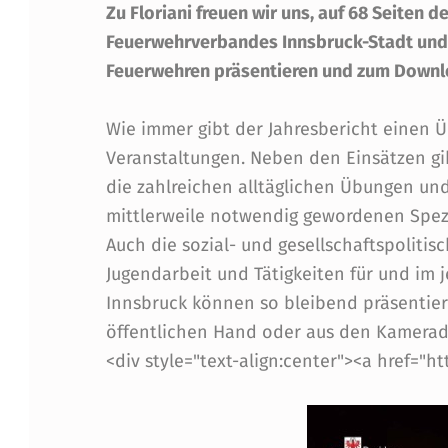
H
Zu Floriani freuen wir uns, auf 68 Seiten d
R
Feuerwehrverbandes Innsbruck-Stadt und a
Feuerwehren präsentieren und zum Downlo
E
Wie immer gibt der Jahresbericht einen 
S
Veranstaltungen. Neben den Einsätzen gi
B
die zahlreichen alltäglichen Übungen un
mittlerweile notwendig gewordenen Spez
E
Auch die sozial- und gesellschaftspolitis
R
Jugendarbeit und Tätigkeiten für und im 
Innsbruck können so bleibend präsentier
I
öffentlichen Hand oder aus den Kamerads
C
<div style="text-align:center"><a href="ht
H