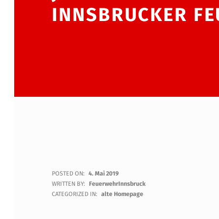
INNSBRUCKER F
J
POSTED ON:
4. Mai 2019
WRITTEN BY:
FeuerwehrInnsbruck
A
CATEGORIZED IN:
alte Homepage