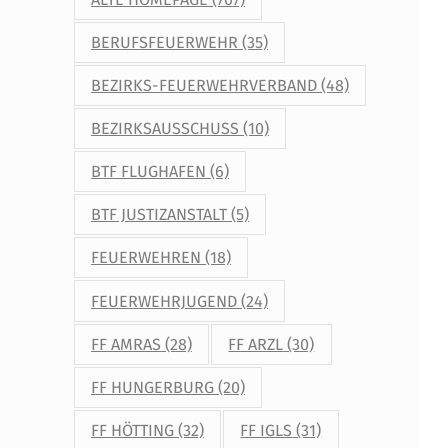
BERUFSFEUERWEHR
(35)
BEZIRKS-FEUERWEHRVERBAND
(48)
BEZIRKSAUSSCHUSS
(10)
BTF FLUGHAFEN
(6)
BTF JUSTIZANSTALT
(5)
FEUERWEHREN
(18)
FEUERWEHRJUGEND
(24)
FF AMRAS
(28)
FF ARZL
(30)
FF HUNGERBURG
(20)
FF HÖTTING
(32)
FF IGLS
(31)