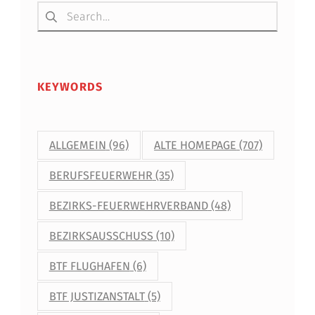
V
Suchen nach:
E
R
S
KEYWORDS
T
O
ALLGEMEIN
(96)
ALTE HOMEPAGE
(707)
R
B
BERUFSFEUERWEHR
(35)
E
BEZIRKS-FEUERWEHRVERBAND
(48)
N
BEZIRKSAUSSCHUSS
(10)
BTF FLUGHAFEN
(6)
BTF JUSTIZANSTALT
(5)