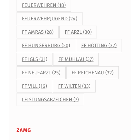
FEUERWEHREN
(18)
FEUERWEHRJUGEND
(24)
FF AMRAS
(28)
FF ARZL
(30)
FF HUNGERBURG
(20)
FF HÖTTING
(32)
FF IGLS
(31)
FF MÜHLAU
(37)
FF NEU-ARZL
(25)
FF REICHENAU
(32)
FF VILL
(16)
FF WILTEN
(33)
LEISTUNGSABZEICHEN
(7)
ZAMG