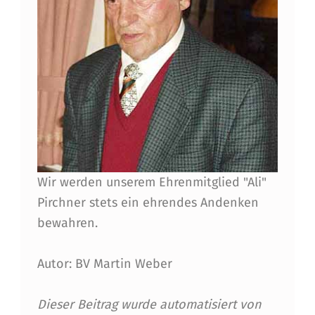
-
K
O
M
M
A
N
Wir werden unserem Ehrenmitglied "Ali"
D
Pirchner stets ein ehrendes Andenken
A
bewahren.
N
Autor: BV Martin Weber
T
A
Dieser Beitrag wurde automatisiert von