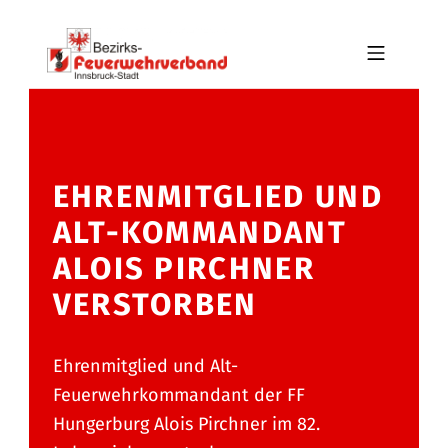
Skip to footer
Skip to main navigation
Skip to main content
MOBILE MENU
BFV INNSBRUCK-STADT
EHRENMITGLIED UND
ALT-KOMMANDANT
ALOIS PIRCHNER
VERSTORBEN
Ehrenmitglied und Alt-
Feuerwehrkommandant der FF
Hungerburg Alois Pirchner im 82.