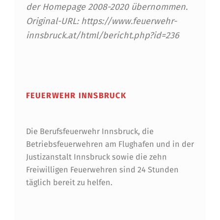
L
der Homepage 2008-2020 übernommen.
Original-URL: https://www.feuerwehr-
O
innsbruck.at/html/bericht.php?id=236
I
S
Skip back to main navigation
P
I
FEUERWEHR INNSBRUCK
R
C
Die Berufsfeuerwehr Innsbruck, die
Betriebsfeuerwehren am Flughafen und in der
H
Justizanstalt Innsbruck sowie die zehn
N
Freiwilligen Feuerwehren sind 24 Stunden
E
täglich bereit zu helfen.
R