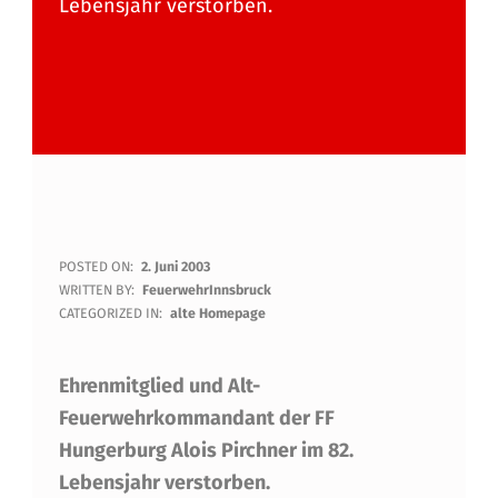
Lebensjahr verstorben.
E
POSTED ON:
2. Juni 2003
WRITTEN BY:
FeuerwehrInnsbruck
H
CATEGORIZED IN:
alte Homepage
R
Ehrenmitglied und Alt-
E
Feuerwehrkommandant der FF
N
Hungerburg Alois Pirchner im 82.
M
Lebensjahr verstorben.