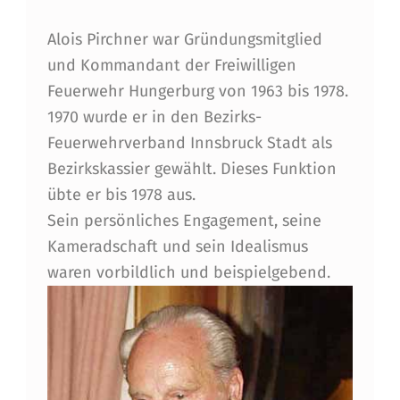
I
T
Alois Pirchner war Gründungsmitglied
und Kommandant der Freiwilligen
G
Feuerwehr Hungerburg von 1963 bis 1978.
L
1970 wurde er in den Bezirks-
I
Feuerwehrverband Innsbruck Stadt als
E
Bezirkskassier gewählt. Dieses Funktion
übte er bis 1978 aus.
D
Sein persönliches Engagement, seine
U
Kameradschaft und sein Idealismus
N
waren vorbildlich und beispielgebend.
D
A
L
T