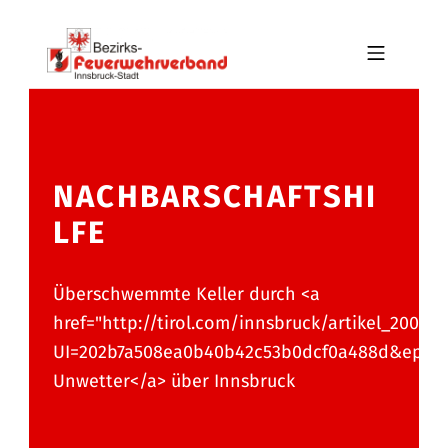
Skip to footer
Skip to main navigation
Skip to main content
MOBILE MENU
BFV INNSBRUCK-STADT
NACHBARSCHAFTSHI
LFE
Überschwemmte Keller durch <a
href="http://tirol.com/innsbruck/artikel_20030
UI=202b7a508ea0b40b42c53b0dcf0a488d&epos=2
Unwetter</a> über Innsbruck