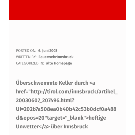
N
POSTED ON:
6. Juni 2003
WRITTEN BY:
FeuerwehrInnsbruck
A
CATEGORIZED IN:
alte Homepage
C
Überschwemmte Keller durch <a
H
href="http://tirol.com/innsbruck/artikel_
B
20030607_207496.html?
A
UI=202b7a508ea0b40b42c53b0dcf0a488
R
d&epos=20"target="_blank">heftige
S
Unwetter</a> über Innsbruck