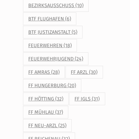
BEZIRKSAUSSCHUSS
(10)
BTF FLUGHAFEN
(6)
BTF JUSTIZANSTALT
(5)
FEUERWEHREN
(18)
FEUERWEHRJUGEND
(24)
FF AMRAS
(28)
FF ARZL
(30)
FF HUNGERBURG
(20)
FF HÖTTING
(32)
FF IGLS
(31)
FF MÜHLAU
(37)
FF NEU-ARZL
(25)
FF REICHENAU
(32)