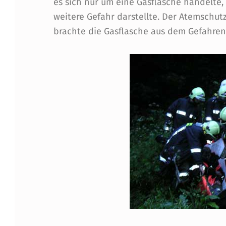
es sich nur um eine Gasflasche handelte,
U
weitere Gefahr darstellte. Der Atemschutz
brachte die Gasflasche aus dem Gefahren
N
G
E
R
B
U
R
G