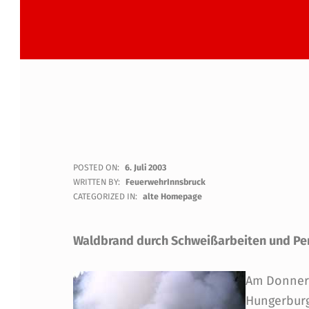
E
POSTED ON:
6. Juli 2003
WRITTEN BY:
FeuerwehrInnsbruck
I
CATEGORIZED IN:
alte Homepage
N
Waldbrand durch Schweißarbeiten und Pe
S
Am Donners
A
Hungerburg