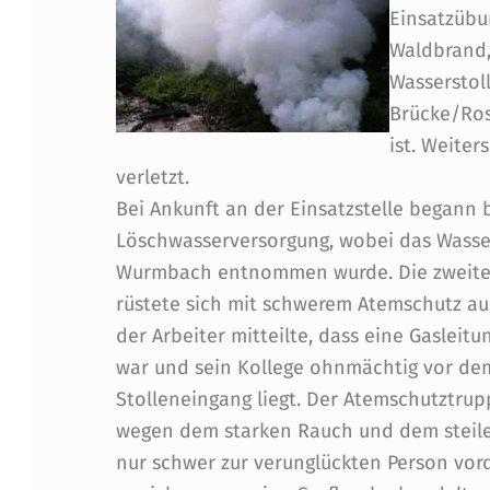
Einsatzübu
T
Waldbrand,
Z
Wasserstol
Brücke/Ro
Ü
ist. Weite
B
verletzt.
Bei Ankunft an der Einsatzstelle begann 
U
Löschwasserversorgung, wobei das Wasser
N
Wurmbach entnommen wurde.
Die zweit
rüstete sich mit schwerem Atemschutz aus
G
der Arbeiter mitteilte, dass eine Gasleit
F
war und sein Kollege ohnmächtig vor de
Stolleneingang liegt. Der Atemschutztru
F
wegen dem starken Rauch und dem steil
nur schwer zur verunglückten Person vordr
H