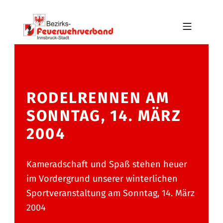
Skip to footer
Skip to main navigation
Skip to main content
MOBILE MENU
BFV INNSBRUCK-STADT
RODELRENNEN AM
SONNTAG, 14. MÄRZ
2004
Kameradschaft und Spaß stehen heuer
im Vordergrund unserer winterlichen
Sportveranstaltung am Sonntag, 14. März
2004