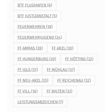
BTF FLUGHAFEN
(6)
BTF JUSTIZANSTALT
(5)
FEUERWEHREN
(18)
FEUERWEHRJUGEND
(24)
FF AMRAS
(28)
FF ARZL
(30)
FF HUNGERBURG
(20)
FF HÖTTING
(32)
FF IGLS
(31)
FF MÜHLAU
(37)
FF NEU-ARZL
(25)
FF REICHENAU
(32)
FF VILL
(16)
FF WILTEN
(33)
LEISTUNGSABZEICHEN
(7)