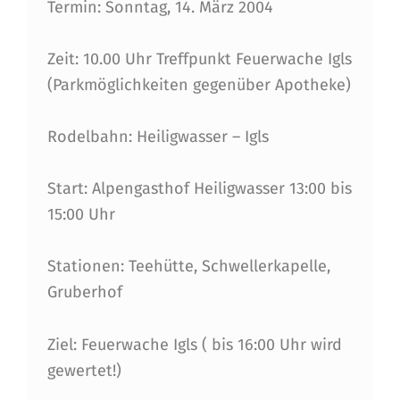
N
Termin: Sonntag, 14. März 2004
N
Zeit: 10.00 Uhr Treffpunkt Feuerwache Igls
E
(Parkmöglichkeiten gegenüber Apotheke)
N
A
Rodelbahn: Heiligwasser – Igls
M
Start: Alpengasthof Heiligwasser 13:00 bis
S
15:00 Uhr
O
N
Stationen: Teehütte, Schwellerkapelle,
Gruberhof
N
T
Ziel: Feuerwache Igls ( bis 16:00 Uhr wird
A
gewertet!)
G