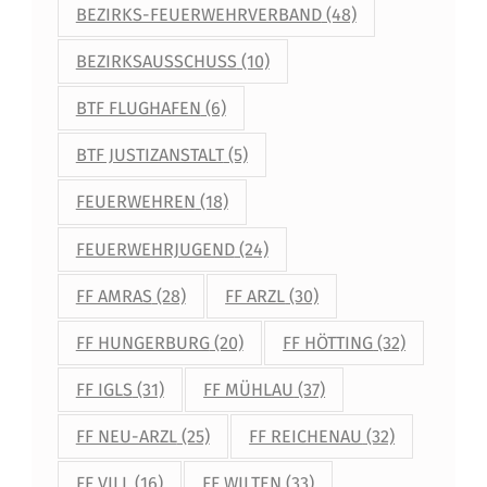
BEZIRKS-FEUERWEHRVERBAND
(48)
BEZIRKSAUSSCHUSS
(10)
BTF FLUGHAFEN
(6)
BTF JUSTIZANSTALT
(5)
FEUERWEHREN
(18)
FEUERWEHRJUGEND
(24)
FF AMRAS
(28)
FF ARZL
(30)
FF HUNGERBURG
(20)
FF HÖTTING
(32)
FF IGLS
(31)
FF MÜHLAU
(37)
FF NEU-ARZL
(25)
FF REICHENAU
(32)
FF VILL
(16)
FF WILTEN
(33)