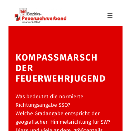
Skip to footer
Skip to main navigation
Skip to main content
MOBILE MENU
BFV INNSBRUCK-STADT
KOMPASSMARSCH
DER
FEUERWEHRJUGEND
Was bedeutet die normierte
Richtungsangabe SSO?
Welche Gradangabe entspricht der
geografischen Himmelsrichtung für SW?
Diese und viele andere, größtenteils