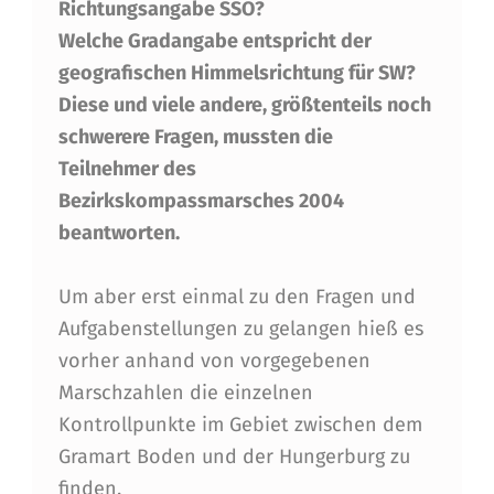
Richtungsangabe SSO?
A
Welche Gradangabe entspricht der
S
geografischen Himmelsrichtung für SW?
S
Diese und viele andere, größtenteils noch
M
schwerere Fragen, mussten die
Teilnehmer des
A
Bezirkskompassmarsches 2004
R
beantworten.
S
C
Um aber erst einmal zu den Fragen und
Aufgabenstellungen zu gelangen hieß es
H
vorher anhand von vorgegebenen
D
Marschzahlen die einzelnen
E
Kontrollpunkte im Gebiet zwischen dem
R
Gramart Boden und der Hungerburg zu
finden.