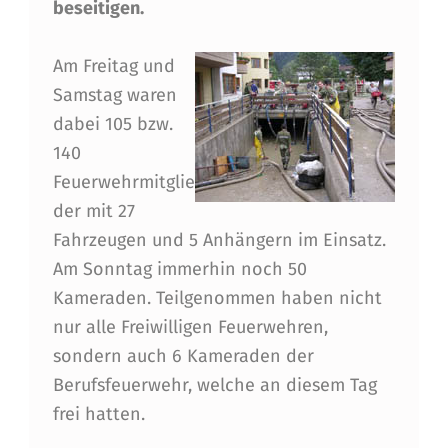
S
beseitigen.
B
Am Freitag und
R
Samstag waren
U
dabei 105 bzw.
C
140
K
Feuerwehrmitglie
der mit 27
E
Fahrzeugen und 5 Anhängern im Einsatz.
R
Am Sonntag immerhin noch 50
F
Kameraden. Teilgenommen haben nicht
E
nur alle Freiwilligen Feuerwehren,
sondern auch 6 Kameraden der
U
Berufsfeuerwehr, welche an diesem Tag
E
frei hatten.
R