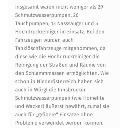
W
Insgesamt waren nicht weniger als 29
Schmutzwasserpumpen, 26
E
Tauchpumpen, 13 Nasssauger und 5
H
Hochdruckreiniger im Einsatz. Bei den
R
Fahrzeugen wurden auch
H
Tanklöschfahrzeuge mitgenommen, da
diese wie die Hochdruckreiniger die
I
Reinigung der Straßen und Räume von
L
den Schlammmassen ermöglichten. Wie
F
schon in Niederösterreich haben sich
T
auch in Wörgl die Innsbrucker
Schmutzwasserpumpen (wie Homelite
W
und Wacker) äußerst bewährt, zumal sie
Ö
auch für „gröbere“ Einsätze ohne
R
Probleme verwendet werden können.