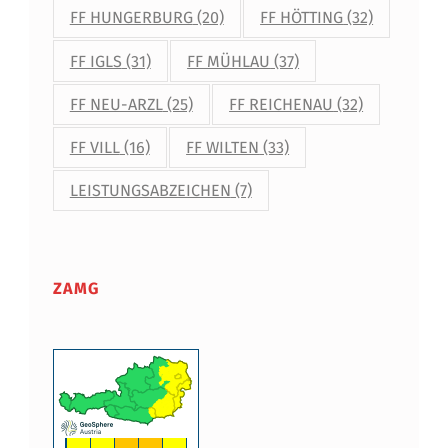
FF HUNGERBURG
(20)
FF HÖTTING
(32)
FF IGLS
(31)
FF MÜHLAU
(37)
FF NEU-ARZL
(25)
FF REICHENAU
(32)
FF VILL
(16)
FF WILTEN
(33)
LEISTUNGSABZEICHEN
(7)
ZAMG