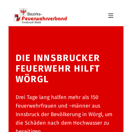
Skip to footer
Skip to main navigation
Skip to main content
MOBILE MENU
BFV INNSBRUCK-STADT
DIE INNSBRUCKER
FEUERWEHR HILFT
WÖRGL
Drei Tage lang halfen mehr als 150
Feuerwehrfrauen und –männer aus
Innsbruck der Bevölkerung in Wörgl, um
die Schäden nach dem Hochwasser zu
beseitigen.