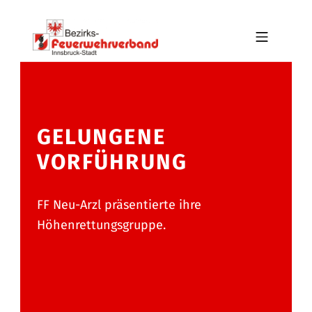
Skip to footer
Skip to main navigation
Skip to main content
MOBILE MENU
BFV INNSBRUCK-STADT
GELUNGENE
VORFÜHRUNG
FF Neu-Arzl präsentierte ihre
Höhenrettungsgruppe.