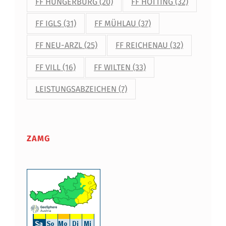
FF HUNGERBURG
(20)
FF HÖTTING
(32)
FF IGLS
(31)
FF MÜHLAU
(37)
FF NEU-ARZL
(25)
FF REICHENAU
(32)
FF VILL
(16)
FF WILTEN
(33)
LEISTUNGSABZEICHEN
(7)
ZAMG