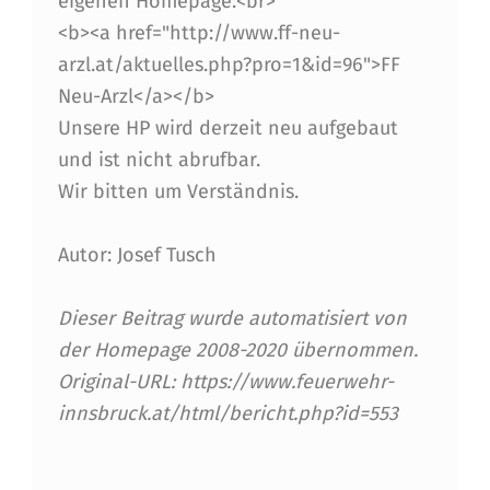
eigenen Homepage:<br>
O
<b><a href="http://www.ff-neu-
R
arzl.at/aktuelles.php?pro=1&id=96">FF
Neu-Arzl</a></b>
F
Unsere HP wird derzeit neu aufgebaut
Ü
und ist nicht abrufbar.
H
Wir bitten um Verständnis.
R
Autor: Josef Tusch
U
N
Dieser Beitrag wurde automatisiert von
G
der Homepage 2008-2020 übernommen.
Original-URL: https://www.feuerwehr-
innsbruck.at/html/bericht.php?id=553
Skip back to main navigation