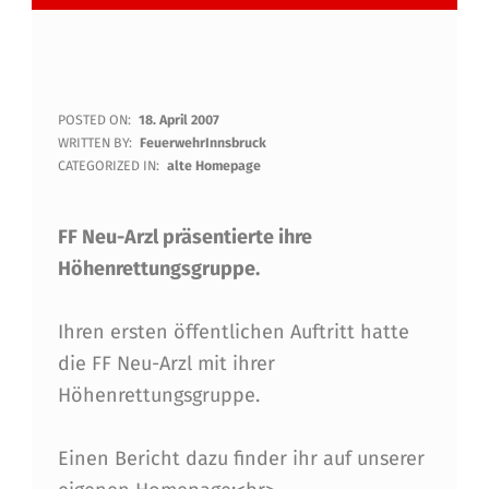
G
POSTED ON:
18. April 2007
WRITTEN BY:
FeuerwehrInnsbruck
E
CATEGORIZED IN:
alte Homepage
L
FF Neu-Arzl präsentierte ihre
U
Höhenrettungsgruppe.
N
G
Ihren ersten öffentlichen Auftritt hatte
E
die FF Neu-Arzl mit ihrer
N
Höhenrettungsgruppe.
E
Einen Bericht dazu finder ihr auf unserer
V