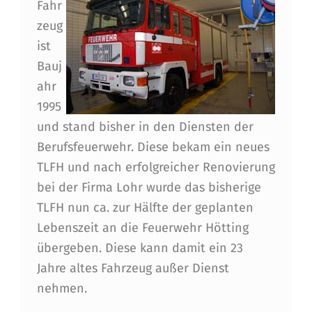
I
Fahr
zeug
E
ist
F
Bauj
E
ahr
U
1995
und stand bisher in den Diensten der
E
Berufsfeuerwehr. Diese bekam ein neues
R
TLFH und nach erfolgreicher Renovierung
W
bei der Firma Lohr wurde das bisherige
E
TLFH nun ca. zur Hälfte der geplanten
Lebenszeit an die Feuerwehr Hötting
H
übergeben. Diese kann damit ein 23
R
Jahre altes Fahrzeug außer Dienst
H
nehmen.
Ö