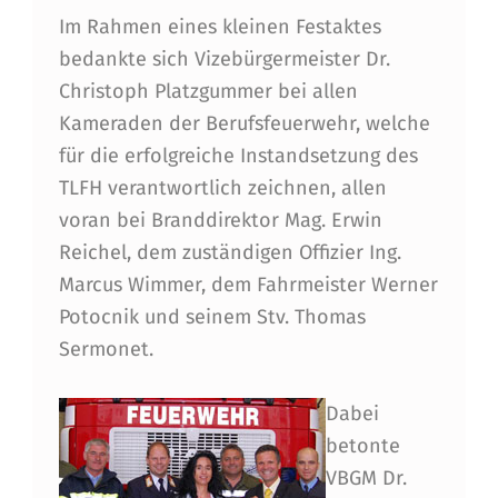
Im Rahmen eines kleinen Festaktes
T
bedankte sich Vizebürgermeister Dr.
T
Christoph Platzgummer bei allen
I
Kameraden der Berufsfeuerwehr, welche
N
für die erfolgreiche Instandsetzung des
TLFH verantwortlich zeichnen, allen
G
voran bei Branddirektor Mag. Erwin
Ü
Reichel, dem zuständigen Offizier Ing.
B
Marcus Wimmer, dem Fahrmeister Werner
E
Potocnik und seinem Stv. Thomas
Sermonet.
R
G
Dabei
E
betonte
B
VBGM Dr.