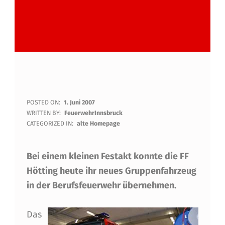
T
POSTED ON:
1. Juni 2007
WRITTEN BY:
FeuerwehrInnsbruck
L
CATEGORIZED IN:
alte Homepage
F
Bei einem kleinen Festakt konnte die FF
H
Hötting heute ihr neues Gruppenfahrzeug
A
in der Berufsfeuerwehr übernehmen.
N
D
Das