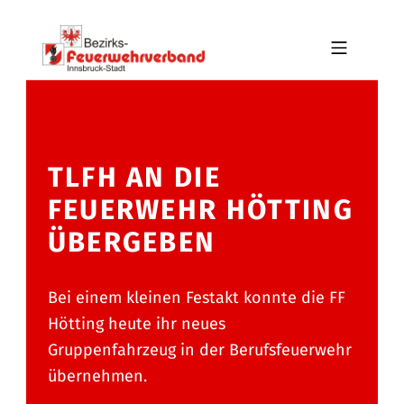
Skip to footer
Skip to main navigation
Skip to main content
MOBILE MENU
BFV INNSBRUCK-STADT
TLFH AN DIE
FEUERWEHR HÖTTING
ÜBERGEBEN
Bei einem kleinen Festakt konnte die FF
Hötting heute ihr neues
Gruppenfahrzeug in der Berufsfeuerwehr
übernehmen.