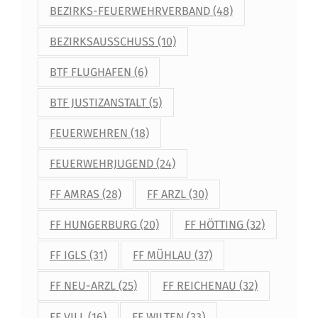
BEZIRKS-FEUERWEHRVERBAND
(48)
BEZIRKSAUSSCHUSS
(10)
BTF FLUGHAFEN
(6)
BTF JUSTIZANSTALT
(5)
FEUERWEHREN
(18)
FEUERWEHRJUGEND
(24)
FF AMRAS
(28)
FF ARZL
(30)
FF HUNGERBURG
(20)
FF HÖTTING
(32)
FF IGLS
(31)
FF MÜHLAU
(37)
FF NEU-ARZL
(25)
FF REICHENAU
(32)
FF VILL
(16)
FF WILTEN
(33)