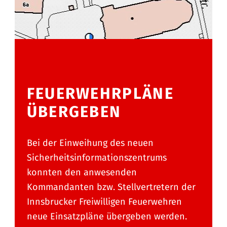
FEUERWEHRPLÄNE
ÜBERGEBEN
Bei der Einweihung des neuen
Sicherheitsinformationszentrums
konnten den anwesenden
Kommandanten bzw. Stellvertretern der
Innsbrucker Freiwilligen Feuerwehren
neue Einsatzpläne übergeben werden.