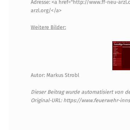
Adresse: <a href="http://www.ff-neu-arzl
U
arzl.org/</a>
-
Weitere Bilder:
A
R
Z
L
Autor: Markus Strobl
M
Dieser Beitrag wurde automatisiert von
I
Original-URL: https://www.feuerwehr-inn
T
Skip back to main navigation
N