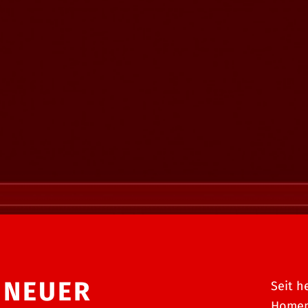
 NEUER
Seit h
Homep