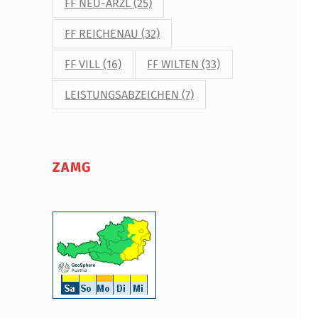
FF NEU-ARZL
(25)
FF REICHENAU
(32)
FF VILL
(16)
FF WILTEN
(33)
LEISTUNGSABZEICHEN
(7)
ZAMG