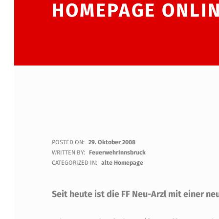
HOMEPAGE ONLI
F
POSTED ON:
29. Oktober 2008
WRITTEN BY:
FeuerwehrInnsbruck
F
CATEGORIZED IN:
alte Homepage
N
Seit heute ist die FF Neu-Arzl mit einer
E