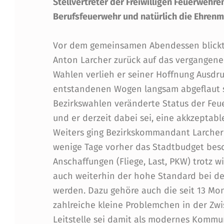
R
Stellvertreter der Freiwilligen Feuerwehr
Berufsfeuerwehr und natürlich die Ehrenmi
E
Vor dem gemeinsamen Abendessen blickt
S
Anton Larcher zurück auf das vergangene
A
Wahlen verlieh er seiner Hoffnung Ausdru
entstandenen Wogen langsam abgeflaut se
B
Bezirkswahlen veränderte Status der Fe
S
und er derzeit dabei sei, eine akkzeptab
Weiters ging Bezirkskommandant Larcher 
C
wenige Tage vorher das Stadtbudget besc
H
Anschaffungen (Fliege, Last, PKW) trotz w
auch weiterhin der hohe Standard bei d
L
werden. Dazu gehöre auch die seit 13 Mona
U
zahlreiche kleine Problemchen in der Z
Leitstelle sei damit als modernes Kommu