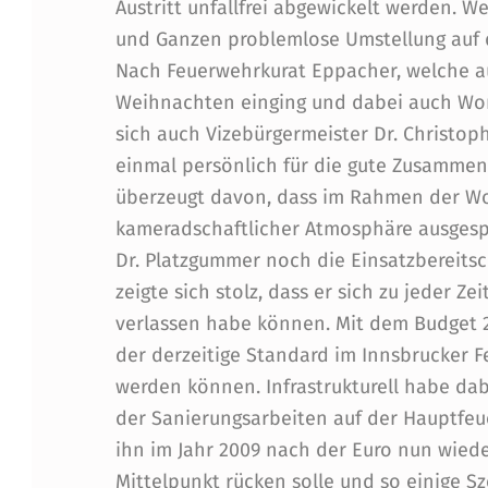
M
Austritt unfallfrei abgewickelt werden. W
und Ganzen problemlose Umstellung auf di
B
Nach Feuerwehrkurat Eppacher, welche au
Weihnachten einging und dabei auch Worte
E
sich auch Vizebürgermeister Dr. Christo
R
einmal persönlich für die gute Zusammena
überzeugt davon, dass im Rahmen der W
C
kameradschaftlicher Atmosphäre ausges
H
Dr. Platzgummer noch die Einsatzbereits
zeigte sich stolz, dass er sich zu jeder Z
T
verlassen habe können. Mit dem Budget 
O
der derzeitige Standard im Innsbrucker 
werden können. Infrastrukturell habe dab
L
der Sanierungsarbeiten auf der Hauptfe
D
ihn im Jahr 2009 nach der Euro nun wied
Mittelpunkt rücken solle und so einige 