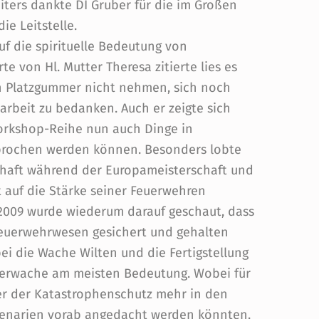
eiters dankte DI Gruber für die im Großen
e Leitstelle.
f die spirituelle Bedeutung von
 von Hl. Mutter Theresa zitierte lies es
ph Platzgummer nicht nehmen, sich noch
rbeit zu bedanken. Auch er zeigte sich
orkshop-Reihe nun auch Dinge in
prochen werden können. Besonders lobte
chaft während der Europameisterschaft und
eit auf die Stärke seiner Feuerwehren
2009 wurde wiederum darauf geschaut, dass
Feuerwehrwesen gesichert und gehalten
ei die Wache Wilten und die Fertigstellung
uerwache am meisten Bedeutung. Wobei für
er der Katastrophenschutz mehr in den
Szenarien vorab angedacht werden könnten.