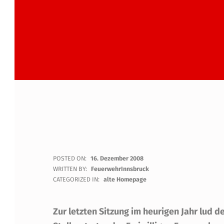
J
POSTED ON:
16. Dezember 2008
WRITTEN BY:
FeuerwehrInnsbruck
A
CATEGORIZED IN:
alte Homepage
H
Zur letzten Sitzung im heurigen Jahr lud