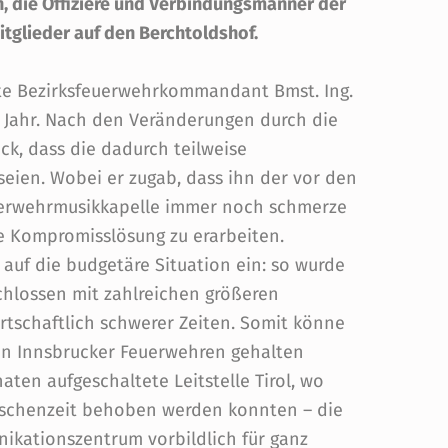
en, die Offiziere und Verbindungsmänner der
tglieder auf den Berchtoldshof.
e Bezirksfeuerwehrkommandant Bmst. Ing.
 Jahr. Nach den Veränderungen durch die
ck, dass die dadurch teilweise
ien. Wobei er zugab, dass ihn der vor den
uerwehrmusikkapelle immer noch schmerze
le Kompromisslösung zu erarbeiten.
auf die budgetäre Situation ein: so wurde
hlossen mit zahlreichen größeren
irtschaftlich schwerer Zeiten. Somit könne
en Innsbrucker Feuerwehren gehalten
ten aufgeschaltete Leitstelle Tirol, wo
wischenzeit behoben werden konnten – die
nikationszentrum vorbildlich für ganz