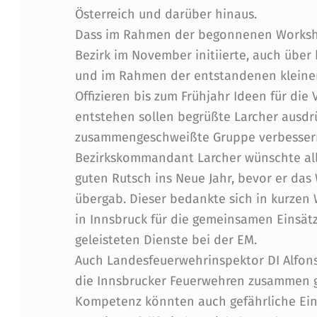
S
Österreich und darüber hinaus.
Dass im Rahmen der begonnenen Worksh
S
Bezirk im November initiierte, auch über
S
und im Rahmen der entstandenen kleinen
Offizieren bis zum Frühjahr Ideen für di
I
entstehen sollen begrüßte Larcher ausdrü
T
zusammengeschweißte Gruppe verbesser
Bezirkskommandant Larcher wünschte al
Z
guten Rutsch ins Neue Jahr, bevor er das
U
übergab. Dieser bedankte sich in kurze
in Innsbruck für die gemeinsamen Einsätze
N
geleisteten Dienste bei der EM.
G
Auch Landesfeuerwehrinspektor DI Alfons 
die Innsbrucker Feuerwehren zusammen ge
A
Kompetenz könnten auch gefährliche Ein