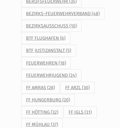
BERUFSFEUERWEHR
(35)
BEZIRKS-FEUERWEHRVERBAND
(48)
BEZIRKSAUSSCHUSS
(10)
BTF FLUGHAFEN
(6)
BTF JUSTIZANSTALT
(5)
FEUERWEHREN
(18)
FEUERWEHRJUGEND
(24)
FF AMRAS
(28)
FF ARZL
(30)
FF HUNGERBURG
(20)
FF HÖTTING
(32)
FF IGLS
(31)
FF MÜHLAU
(37)