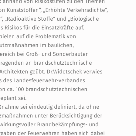
hek anhand von Risikostufen zu den Themen
n Kunststoffen“, „Erhöhte Verkehrsdichte“,
“, „Radioaktive Stoffe“ und „Biologische
 Risikos für die Einsatzkräfte auf.
ielen auf die Problematik von
utzmaßnahmen im baulichen,
Bereich bei Groß- und Sonderbauten
rtragenden an brandschutztechnische
Architekten geübt. Dr.Widetschek verwies
ns des Landesfeuerwehr-verbandes
von ca. 100 brandschutztechnischen
plant sei.
ßnahme sei eindeutig definiert, da ohne
zmaßnahmen unter Berücksichtigung der
 wirkungsvoller Brandbekämpfungs- und
Vorgaben der Feuerwehren haben sich dabei