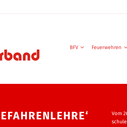
BFV
Feuerwehren
GEFAHRENLEHRE‘
Vom 26
schule