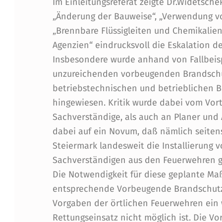
G
Im Einleitungsreferat zeigte Dr.Widetsc
„Änderung der Bauweise“, „Verwendung vo
E
„Brennbare Flüssigleiten und Chemikalien
F
Agenzien“ eindrucksvoll die Eskalation des
Insbesondere wurde anhand von Fallbeisp
A
unzureichenden vorbeugenden Brandsch
H
betriebstechnischen und betrieblichen 
hingewiesen. Kritik wurde dabei vom Vo
R
Sachverständige, als auch an Planer und 
E
dabei auf ein Novum, daß nämlich seite
Steiermark landesweit die Installierung 
N
Sachverständigen aus den Feuerwehren ge
L
Die Notwendigkeit für diese geplante Ma
entsprechende Vorbeugende Brandschut
E
Vorgaben der örtlichen Feuerwehren ein
Rettungseinsatz nicht möglich ist. Die 