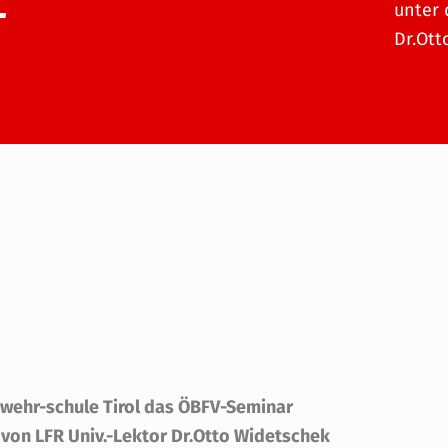
L
unter 
Dr.Ott
rwehr-schule Tirol das ÖBFV-Seminar
 von LFR Univ.-Lektor Dr.Otto Widetschek