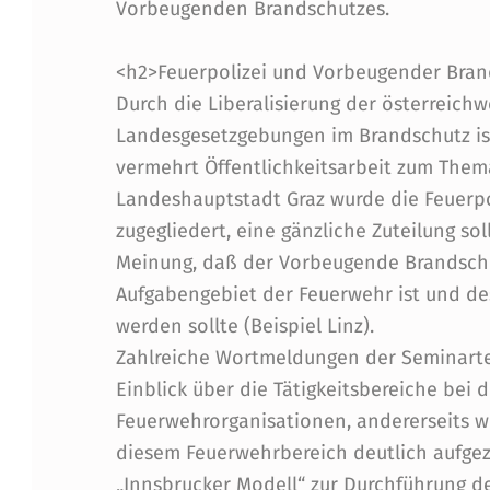
F
Vorbeugenden Brandschutzes.
S
<h2>Feuerpolizei und Vorbeugender Bra
T
Durch die Liberalisierung der österreich
Landesgesetzgebungen im Brandschutz ist
I
vermehrt Öffentlichkeitsarbeit zum Thema
R
Landeshauptstadt Graz wurde die Feuerpol
zugegliedert, eine gänzliche Zuteilung sol
O
Meinung, daß der Vorbeugende Brandschu
L
Aufgabengebiet der Feuerwehr ist und de
werden sollte (Beispiel Linz).
Zahlreiche Wortmeldungen der Seminarte
Einblick über die Tätigkeitsbereiche bei
Feuerwehrorganisationen, andererseits wu
diesem Feuerwehrbereich deutlich aufge
„Innsbrucker Modell“ zur Durchführung d