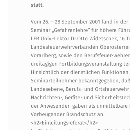
statt.
-
Vom 26. – 28.September 2001 fand in der
S
Seminar „Gefahrenlehre“ für höhere Führun
E
LFR Univ.-Lektor Dr.Otto Widetschek, 16 
Landesfeuerwehrverbänden Oberösterreic
M
Vorarlberg, sowie den Berufsfeuer-wehre
I
dreitägigen Fortbildungsveranstaltung tei
Hinsichtlich der dienstlichen Funktionen
N
Seminarteilnehmer bekanntgegeben, daß
A
Landesebene, Berufs- und Ortsfeuerwehr 
Nachrichten-, Geräte- und Sicherheitstech
R
der Anwesenden gaben als unmittelbare Fu
‚
Vorbeugender Brandschutz an.
<h2>Einleitungsreferat</h2>