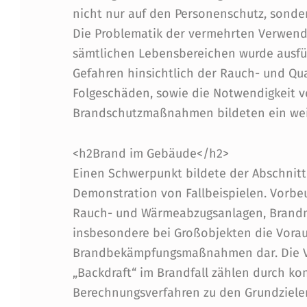
H
nicht nur auf den Personenschutz, sonde
R
Die Problematik der vermehrten Verwend
sämtlichen Lebensbereichen wurde ausfüh
E
Gefahren hinsichtlich der Rauch- und Qu
‘
Folgeschäden, sowie die Notwendigkeit
Brandschutzmaßnahmen bildeten ein we
A
N
<h2Brand im Gebäude</h2>
Einen Schwerpunkt bildete der Abschnitt
D
Demonstration von Fallbeispielen. Vor
E
Rauch- und Wärmeabzugsanlagen, Brandm
insbesondere bei Großobjekten die Vorau
R
Brandbekämpfungsmaßnahmen dar. Die V
L
„Backdraft“ im Brandfall zählen durch k
Berechnungsverfahren zu den Grundziele