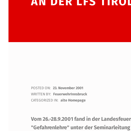
AN DER LFS TIRO
Ö
POSTED ON:
23. November 2001
WRITTEN BY:
FeuerwehrInnsbruck
B
CATEGORIZED IN:
alte Homepage
F
Vom 26.-28.9.2001 fand in der Landesfeue
V
"Gefahrenlehre" unter der Seminarleitung