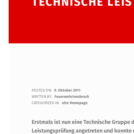
TECHNISCHE LEI
A
POSTED ON:
9. Oktober 2011
WRITTEN BY:
FeuerwehrInnsbruck
U
CATEGORIZED IN:
alte Homepage
C
Erstmals ist nun eine Technische Gruppe d
H
Leistungsprüfung angetreten und konnte d