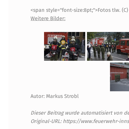
O
<span style="font-size:8pt;">Fotos tlw. 
L
Weitere Bilder:
V
I
E
R
T
D
Autor: Markus Strobl
I
Dieser Beitrag wurde automatisiert von
E
Original-URL: https://www.feuerwehr-inn