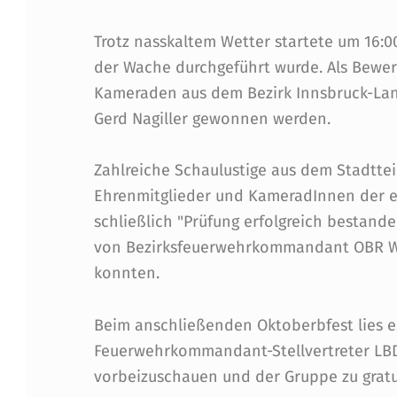
W
Trotz nasskaltem Wetter startete um 16:0
der Wache durchgeführt wurde. Als Bewe
I
Kameraden aus dem Bezirk Innsbruck-Lan
L
Gerd Nagiller gewonnen werden.
T
Zahlreiche Schaulustige aus dem Stadttei
E
Ehrenmitglieder und KameradInnen der e
schließlich "Prüfung erfolgreich bestand
N
von Bezirksfeuerwehrkommandant OBR W
A
konnten.
B
Beim anschließenden Oktoberbfest lies e
S
Feuerwehrkommandant-Stellvertreter LBDS
vorbeizuschauen und der Gruppe zu gratu