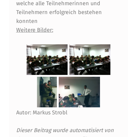
G
welche alle Teilnehmerinnen und
Teilnehmern erfolgreich bestehen
G
konnten
E
Weitere Bilder:
S
T
A
R
T
E
T
Autor: Markus Strobl
Dieser Beitrag wurde automatisiert von