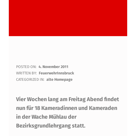
B
POSTED ON:
4. November 2011
WRITTEN BY:
FeuerwehrInnsbruck
E
CATEGORIZED IN:
alte Homepage
Z
Vier Wochen lang am Freitag Abend findet
I
nun für 18 Kameradinnen und Kameraden
R
in der Wache Mühlau der
K
Bezirksgrundlehrgang statt.
S