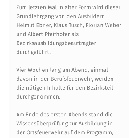
G
Zum letzten Mal in alter Form wird dieser
Grundlehrgang von den Ausbildern
R
Helmut Ebner, Klaus Tusch, Florian Weber
U
und Albert Pfeifhofer als
N
Bezirksausbildungsbeauftragter
D
durchgeführt.
L
Vier Wochen lang am Abend, einmal
E
davon in der Berufsfeuerwehr, werden
H
die nötigen Inhalte für den Bezirksteil
R
durchgenommen.
G
Am Ende des ersten Abends stand die
A
Wissensüberprüfung zur Ausbildung in
N
der Ortsfeuerwehr auf dem Programm,