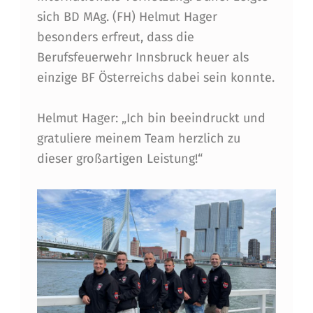
I
sich BD MAg. (FH) Helmut Hager
besonders erfreut, dass die
S
Berufsfeuerwehr Innsbruck heuer als
T
einzige BF Österreichs dabei sein konnte.
E
R
Helmut Hager: „Ich bin beeindruckt und
gratuliere meinem Team herzlich zu
B
dieser großartigen Leistung!“
E
I
D
E
N
W