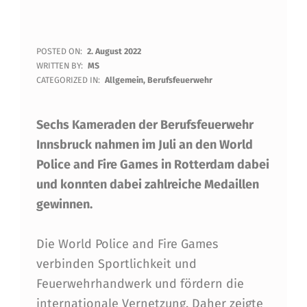
V
POSTED ON:
2. August 2022
WRITTEN BY:
MS
I
CATEGORIZED IN:
Allgemein
,
Berufsfeuerwehr
Z
Sechs Kameraden der Berufsfeuerwehr
E
Innsbruck nahmen im Juli an den World
-
Police and Fire Games in Rotterdam dabei
W
und konnten dabei zahlreiche Medaillen
E
gewinnen.
L
Die World Police and Fire Games
T
verbinden Sportlichkeit und
M
Feuerwehrhandwerk und fördern die
E
internationale Vernetzung. Daher zeigte