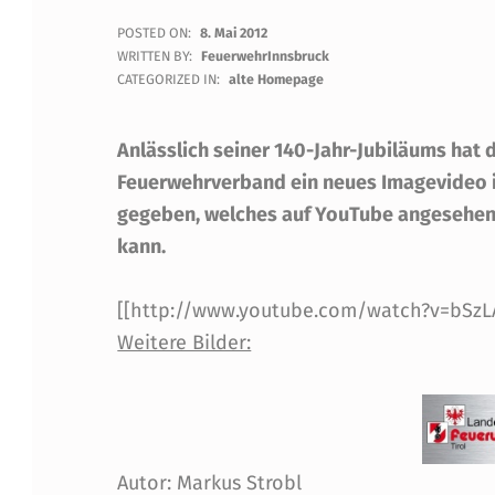
I
POSTED ON:
8. Mai 2012
WRITTEN BY:
FeuerwehrInnsbruck
M
CATEGORIZED IN:
alte Homepage
A
Anlässlich seiner 140-Jahr-Jubiläums hat 
G
Feuerwehrverband ein neues Imagevideo i
gegeben, welches auf YouTube angesehe
E
kann.
-
[[http://www.youtube.com/watch?v=bSzL
V
Weitere Bilder:
I
D
E
Autor: Markus Strobl