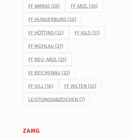
FF AMRAS
(28)
FF ARZL
(30)
FF HUNGERBURG
(20)
FF HÖTTING
(32)
FF IGLS
(31)
FF MÜHLAU
(37)
FF NEU-ARZL
(25)
FF REICHENAU
(32)
FF VILL
(16)
FF WILTEN
(33)
LEISTUNGSABZEICHEN
(7)
ZAMG