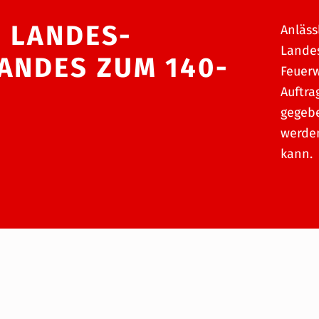
S LANDES-
Anläss
Lande
ANDES ZUM 140-
Feuerw
Auftra
gegeb
werde
kann.