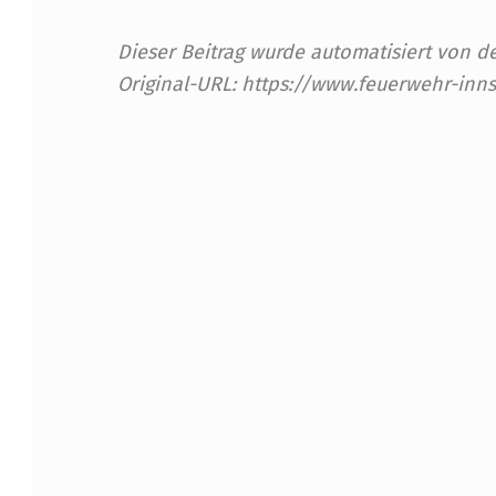
O
Dieser Beitrag wurde automatisiert von
D
Original-URL: https://www.feuerwehr-inn
E
Skip back to main navigation
S
L
A
N
D
E
S