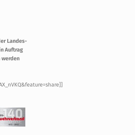
der Landes-
n Auftrag
n werden
AX_nVKQ&feature=share]]