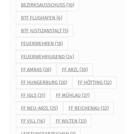
N
BEZIRKSAUSSCHUSS
(10)
D
BTF FLUGHAFEN
(6)
E
BTF JUSTIZANSTALT
(5)
R
FEUERWEHREN
(18)
L
FEUERWEHRJUGEND
(24)
F
S
FF AMRAS
(28)
FF ARZL
(30)
FF HUNGERBURG
(20)
FF HÖTTING
(32)
FF IGLS
(31)
FF MÜHLAU
(37)
FF NEU-ARZL
(25)
FF REICHENAU
(32)
FF VILL
(16)
FF WILTEN
(33)
LEISTUNGSABZEICHEN
(7)