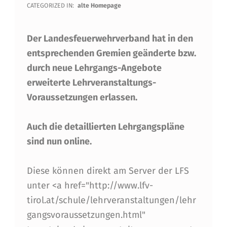
E
CATEGORIZED IN:
alte Homepage
U
Der Landesfeuerwehrverband hat in den
E
entsprechenden Gremien geänderte bzw.
L
durch neue Lehrgangs-Angebote
E
erweiterte Lehrveranstaltungs-
H
Voraussetzungen erlassen.
R
Auch die detaillierten Lehrgangspläne
V
sind nun online.
E
R
Diese können direkt am Server der LFS
A
unter <a href="http://www.lfv-
tirol.at/schule/lehrveranstaltungen/lehr
N
gangsvoraussetzungen.html"
S