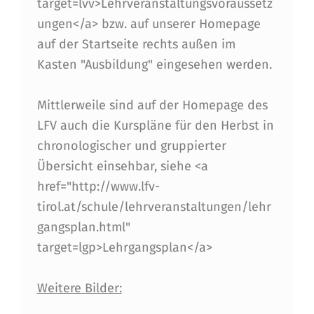
target=lvv>Lehrveranstaltungsvoraussetz
T
ungen</a> bzw. auf unserer Homepage
A
auf der Startseite rechts außen im
Kasten "Ausbildung" eingesehen werden.
L
T
Mittlerweile sind auf der Homepage des
U
LFV auch die Kurspläne für den Herbst in
N
chronologischer und gruppierter
Übersicht einsehbar, siehe <a
G
href="http://www.lfv-
S
tirol.at/schule/lehrveranstaltungen/lehr
-
gangsplan.html"
V
target=lgp>Lehrgangsplan</a>
O
Weitere Bilder:
R