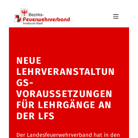
Skip to footer
Skip to main navigation
Skip to main content
MOBILE MENU
BFV INNSBRUCK-STADT
NEUE
LEHRVERANSTALTUN
GS-
VORAUSSETZUNGEN
FÜR LEHRGÄNGE AN
DER LFS
Der Landesfeuerwehrverband hat in den