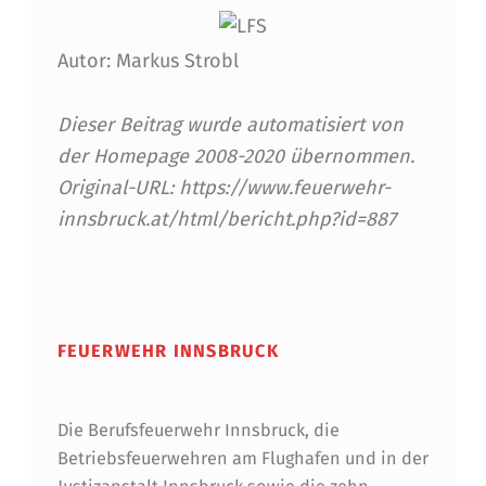
A
U
Autor: Markus Strobl
S
Dieser Beitrag wurde automatisiert von
S
der Homepage 2008-2020 übernommen.
E
Original-URL: https://www.feuerwehr-
T
innsbruck.at/html/bericht.php?id=887
Z
Skip back to main navigation
U
N
FEUERWEHR INNSBRUCK
G
E
Die Berufsfeuerwehr Innsbruck, die
N
Betriebsfeuerwehren am Flughafen und in der
F