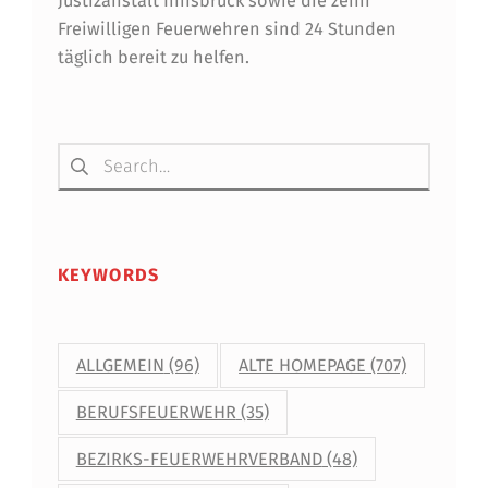
Justizanstalt Innsbruck sowie die zehn
Freiwilligen Feuerwehren sind 24 Stunden
Ü
täglich bereit zu helfen.
R
L
Suchen nach:
E
H
R
G
KEYWORDS
Ä
N
ALLGEMEIN
(96)
ALTE HOMEPAGE
(707)
G
BERUFSFEUERWEHR
(35)
E
BEZIRKS-FEUERWEHRVERBAND
(48)
A