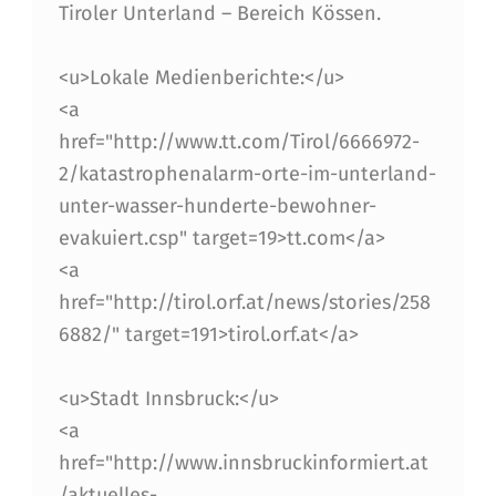
K
Tiroler Unterland – Bereich Kössen.
,
<u>Lokale Medienberichte:</u>
H
<a
I
href="http://www.tt.com/Tirol/6666972-
L
2/katastrophenalarm-orte-im-unterland-
F
unter-wasser-hunderte-bewohner-
evakuiert.csp" target=19>tt.com</a>
E
<a
F
href="http://tirol.orf.at/news/stories/258
Ü
6882/" target=191>tirol.orf.at</a>
R
S
<u>Stadt Innsbruck:</u>
<a
T
href="http://www.innsbruckinformiert.at
.
/aktuelles-