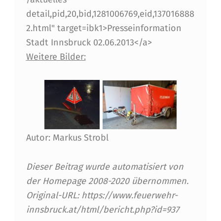
J
detail,pid,20,bid,1281006769,eid,137016888
O
2.html" target=ibk1>Presseinformation
Stadt Innsbruck 02.06.2013</a>
H
Weitere Bilder:
A
N
N
U
N
Autor: Markus Strobl
D
Dieser Beitrag wurde automatisiert von
S
der Homepage 2008-2020 übernommen.
A
Original-URL: https://www.feuerwehr-
L
innsbruck.at/html/bericht.php?id=937