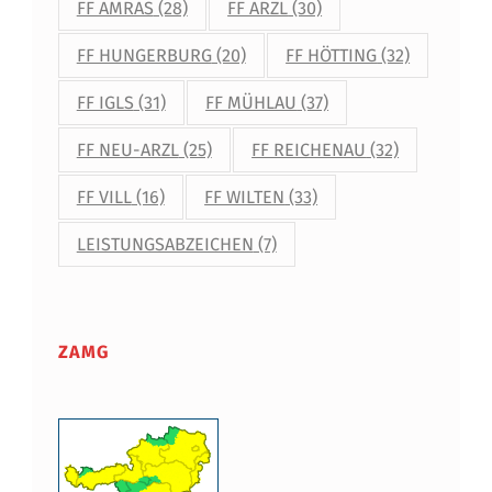
FF AMRAS
(28)
FF ARZL
(30)
FF HUNGERBURG
(20)
FF HÖTTING
(32)
FF IGLS
(31)
FF MÜHLAU
(37)
FF NEU-ARZL
(25)
FF REICHENAU
(32)
FF VILL
(16)
FF WILTEN
(33)
LEISTUNGSABZEICHEN
(7)
ZAMG