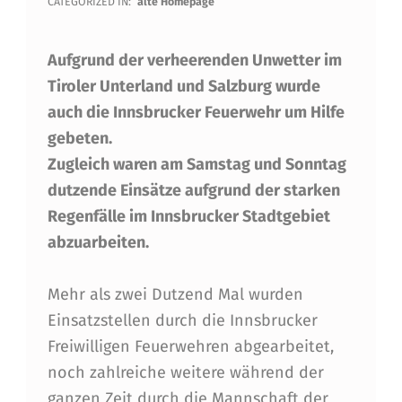
N
CATEGORIZED IN:
alte Homepage
W
Aufgrund der verheerenden Unwetter im
E
Tiroler Unterland und Salzburg wurde
T
auch die Innsbrucker Feuerwehr um Hilfe
T
gebeten.
E
Zugleich waren am Samstag und Sonntag
R
dutzende Einsätze aufgrund der starken
Regenfälle im Innsbrucker Stadtgebiet
E
abzuarbeiten.
I
N
Mehr als zwei Dutzend Mal wurden
S
Einsatzstellen durch die Innsbrucker
Freiwilligen Feuerwehren abgearbeitet,
Ä
noch zahlreiche weitere während der
T
ganzen Zeit durch die Mannschaft der