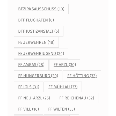
BEZIRKSAUSSCHUSS
(10)
BTF FLUGHAFEN
(6)
BTF JUSTIZANSTALT
(5)
FEUERWEHREN
(18)
FEUERWEHRJUGEND
(24)
FF AMRAS
(28)
FF ARZL
(30)
FF HUNGERBURG
(20)
FF HÖTTING
(32)
FF IGLS
(31)
FF MÜHLAU
(37)
FF NEU-ARZL
(25)
FF REICHENAU
(32)
FF VILL
(16)
FF WILTEN
(33)