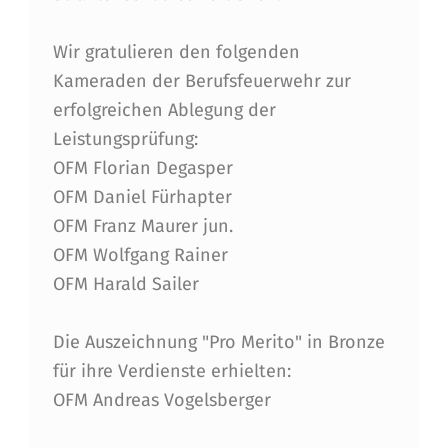
E
I
Wir gratulieren den folgenden
S
Kameraden der Berufsfeuerwehr zur
T
erfolgreichen Ablegung der
Leistungsprüfung:
U
OFM Florian Degasper
N
OFM Daniel Fürhapter
G
OFM Franz Maurer jun.
S
OFM Wolfgang Rainer
OFM Harald Sailer
A
B
Die Auszeichnung "Pro Merito" in Bronze
Z
für ihre Verdienste erhielten:
E
OFM Andreas Vogelsberger
I