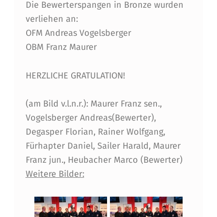
Die Bewerterspangen in Bronze wurden
C
verliehen an:
H
OFM Andreas Vogelsberger
E
OBM Franz Maurer
N
HERZLICHE GRATULATION!
I
N
(am Bild v.l.n.r.): Maurer Franz sen.,
S
Vogelsberger Andreas(Bewerter),
I
Degasper Florian, Rainer Wolfgang,
Fürhapter Daniel, Sailer Harald, Maurer
L
Franz jun., Heubacher Marco (Bewerter)
B
Weitere Bilder:
E
R