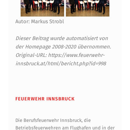
F
Ü
Autor: Markus Strobl
R
K
Dieser Beitrag wurde automatisiert von
A
der Homepage 2008-2020 übernommen.
M
Original-URL: https://www.feuerwehr-
E
innsbruck.at/html/bericht.php?id=998
R
Skip back to main navigation
A
D
FEUERWEHR INNSBRUCK
E
N
Die Berufsfeuerwehr Innsbruck, die
D
Betriebsfeuerwehren am Flughafen und in der