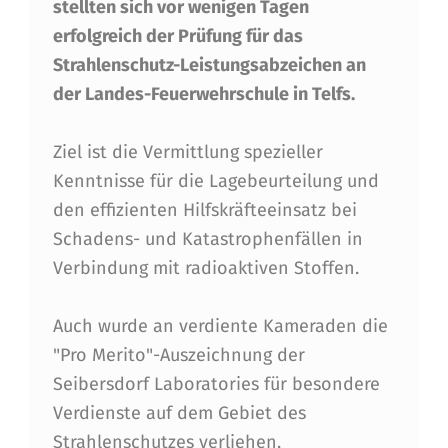
stellten sich vor wenigen Tagen
H
erfolgreich der Prüfung für das
L
Strahlenschutz-Leistungsabzeichen an
E
der Landes-Feuerwehrschule in Telfs.
N
Ziel ist die Vermittlung spezieller
S
Kenntnisse für die Lagebeurteilung und
C
den effizienten Hilfskräfteeinsatz bei
H
Schadens- und Katastrophenfällen in
U
Verbindung mit radioaktiven Stoffen.
T
Auch wurde an verdiente Kameraden die
Z
"Pro Merito"-Auszeichnung der
-
Seibersdorf Laboratories für besondere
L
Verdienste auf dem Gebiet des
Strahlenschutzes verliehen.