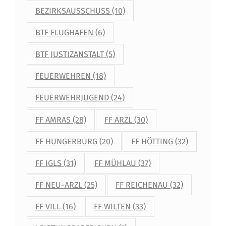
BEZIRKSAUSSCHUSS
(10)
BTF FLUGHAFEN
(6)
BTF JUSTIZANSTALT
(5)
FEUERWEHREN
(18)
FEUERWEHRJUGEND
(24)
FF AMRAS
(28)
FF ARZL
(30)
FF HUNGERBURG
(20)
FF HÖTTING
(32)
FF IGLS
(31)
FF MÜHLAU
(37)
FF NEU-ARZL
(25)
FF REICHENAU
(32)
FF VILL
(16)
FF WILTEN
(33)