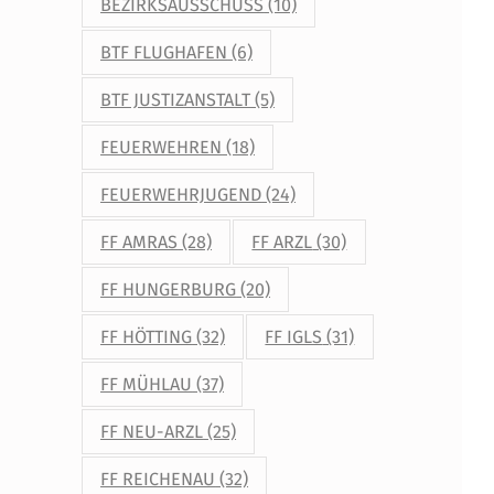
BEZIRKSAUSSCHUSS
(10)
BTF FLUGHAFEN
(6)
BTF JUSTIZANSTALT
(5)
FEUERWEHREN
(18)
FEUERWEHRJUGEND
(24)
FF AMRAS
(28)
FF ARZL
(30)
FF HUNGERBURG
(20)
FF HÖTTING
(32)
FF IGLS
(31)
FF MÜHLAU
(37)
FF NEU-ARZL
(25)
FF REICHENAU
(32)