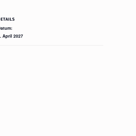
ETAILS
atum:
. April 2027