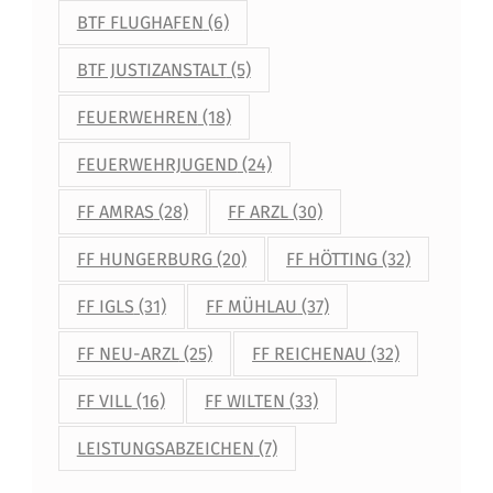
BTF FLUGHAFEN
(6)
BTF JUSTIZANSTALT
(5)
FEUERWEHREN
(18)
FEUERWEHRJUGEND
(24)
FF AMRAS
(28)
FF ARZL
(30)
FF HUNGERBURG
(20)
FF HÖTTING
(32)
FF IGLS
(31)
FF MÜHLAU
(37)
FF NEU-ARZL
(25)
FF REICHENAU
(32)
FF VILL
(16)
FF WILTEN
(33)
LEISTUNGSABZEICHEN
(7)