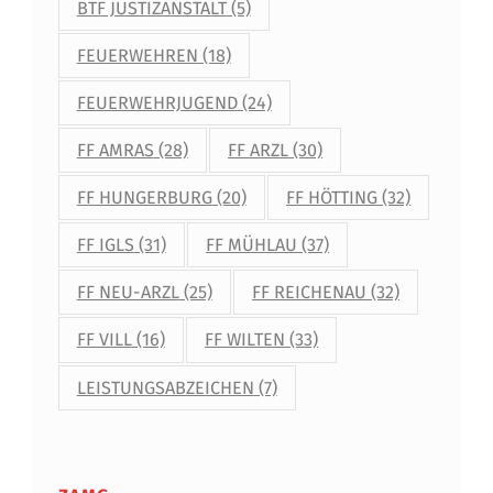
BTF JUSTIZANSTALT
(5)
FEUERWEHREN
(18)
FEUERWEHRJUGEND
(24)
FF AMRAS
(28)
FF ARZL
(30)
FF HUNGERBURG
(20)
FF HÖTTING
(32)
FF IGLS
(31)
FF MÜHLAU
(37)
FF NEU-ARZL
(25)
FF REICHENAU
(32)
FF VILL
(16)
FF WILTEN
(33)
LEISTUNGSABZEICHEN
(7)