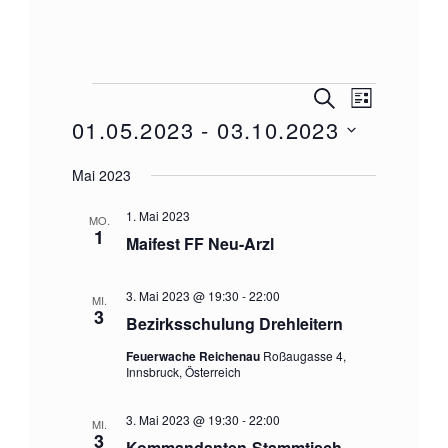
Veranstaltungen
V
V
SUCHE
LISTE
e
01.05.2023
 - 
03.10.2023
e
r
Datum
r
a
Mai 2023
wählen.
a
n
1. Mai 2023
MO.
n
s
1
Maifest FF Neu-Arzl
t
s
a
t
3. Mai 2023 @ 19:30
-
22:00
MI.
l
3
a
Bezirksschulung Drehleitern
t
l
u
Feuerwache Reichenau
Roßaugasse 4,
Innsbruck, Österreich
n
t
g
u
3. Mai 2023 @ 19:30
-
22:00
MI.
A
3
Kommandanten-Stammtisch