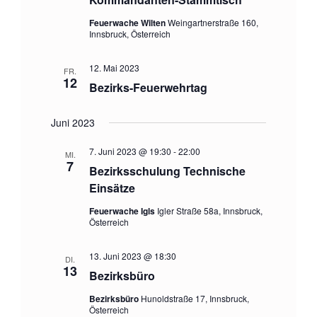
n
n
g
Feuerwache Wilten
Weingartnerstraße 160,
s
Innsbruck, Österreich
i
e
c
n
12. Mai 2023
FR.
12
h
Bezirks-Feuerwehrtag
S
t
u
e
Juni 2023
c
n
7. Juni 2023 @ 19:30
-
22:00
-
MI.
h
7
Bezirksschulung Technische
N
e
Einsätze
a
u
v
Feuerwache Igls
Igler Straße 58a, Innsbruck,
Österreich
n
i
g
d
13. Juni 2023 @ 18:30
DI.
a
13
A
Bezirksbüro
t
n
Bezirksbüro
Hunoldstraße 17, Innsbruck,
i
Österreich