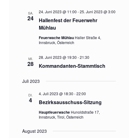
s
o
n
i
24. Juni 2023 @ 11:00
-
25. Juni 2023 @ 3:00
SA.
24
c
Hallenfest der Feuerwehr
Mühlau
h
Feuerwache Mühlau
Haller Straße 4,
t
Innsbruck, Österreich
e
28. Juni 2023 @ 19:30
-
21:30
n
MI.
28
Kommandanten-Stammtisch
,
N
Juli 2023
a
4. Juli 2023 @ 18:30
-
22:00
DI.
v
4
Bezirksausschuss-Sitzung
i
Hauptfeuerwache
Hunoldstraße 17,
Innsbruck, Tirol, Österreich
g
a
August 2023