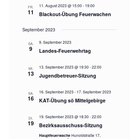
t
11. August 2023 @ 15:00
-
19:00
FR.
i
11
Blackout-Übung Feuerwachen
o
September 2023
n
9. September 2023
SA.
9
Landes-Feuerwehrtag
13. September 2023 @ 19:30
-
22:00
MI.
13
Jugendbetreuer-Sitzung
16. September 2023
-
17. September 2023
SA.
16
KAT-Übung sö Mittelgebirge
19. September 2023 @ 18:30
-
22:00
DI.
19
Bezirksausschuss-Sitzung
Hauptfeuerwache
Hunoldstraße 17,