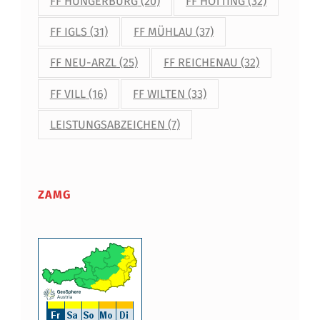
FF HUNGERBURG
(20)
FF HÖTTING
(32)
FF IGLS
(31)
FF MÜHLAU
(37)
FF NEU-ARZL
(25)
FF REICHENAU
(32)
FF VILL
(16)
FF WILTEN
(33)
LEISTUNGSABZEICHEN
(7)
ZAMG