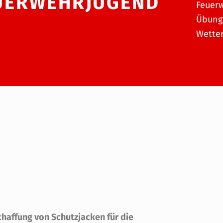
EUERWEHRJUGEND
Feuerw
Übunge
Wetter
chaffung von Schutzjacken für die