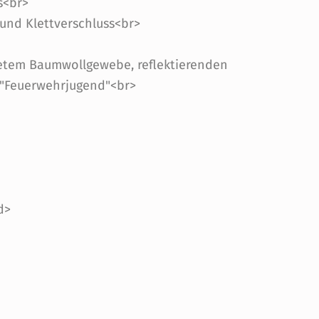
s<br>
 und Klettverschluss<br>
tetem Baumwollgewebe, reflektierenden
t "Feuerwehrjugend"<br>
d>