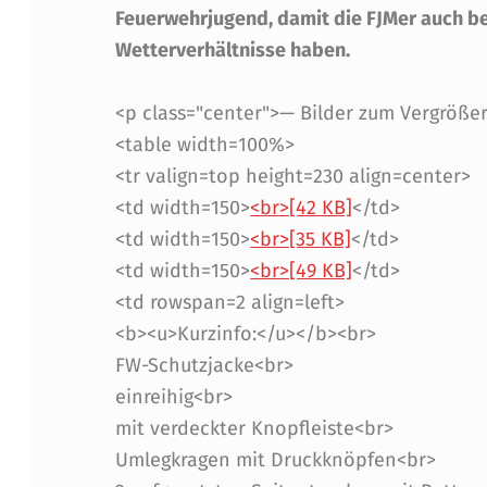
O
Feuerwehrjugend, damit die FJMer auch b
Wetterverhältnisse haben.
S
<p class="center">— Bilder zum Vergröße
Z
<table width=100%>
U
<tr valign=top height=230 align=center>
<td width=150>
<br>[42 KB]
</td>
R
<td width=150>
<br>[35 KB]
</td>
G
<td width=150>
<br>[49 KB]
</td>
<td rowspan=2 align=left>
E
<b><u>Kurzinfo:</u></b><br>
P
FW-Schutzjacke<br>
einreihig<br>
L
mit verdeckter Knopfleiste<br>
A
Umlegkragen mit Druckknöpfen<br>