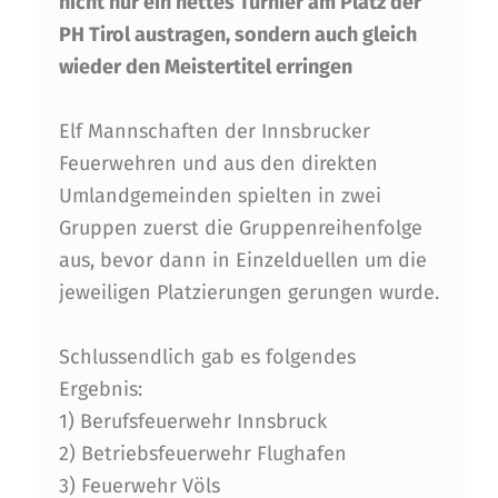
nicht nur ein nettes Turnier am Platz der
S
PH Tirol austragen, sondern auch gleich
F
wieder den Meistertitel erringen
E
Elf Mannschaften der Innsbrucker
U
Feuerwehren und aus den direkten
E
Umlandgemeinden spielten in zwei
R
Gruppen zuerst die Gruppenreihenfolge
W
aus, bevor dann in Einzelduellen um die
jeweiligen Platzierungen gerungen wurde.
E
H
Schlussendlich gab es folgendes
R
Ergebnis:
W
1) Berufsfeuerwehr Innsbruck
2) Betriebsfeuerwehr Flughafen
I
3) Feuerwehr Völs