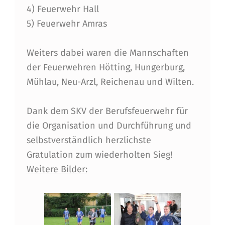
E
4) Feuerwehr Hall
D
5) Feuerwehr Amras
E
Weiters dabei waren die Mannschaften
R
der Feuerwehren Hötting, Hungerburg,
B
Mühlau, Neu-Arzl, Reichenau und Wilten.
E
Z
Dank dem SKV der Berufsfeuerwehr für
die Organisation und Durchführung und
I
selbstverständlich herzlichste
R
Gratulation zum wiederholten Sieg!
K
Weitere Bilder:
S
-
F