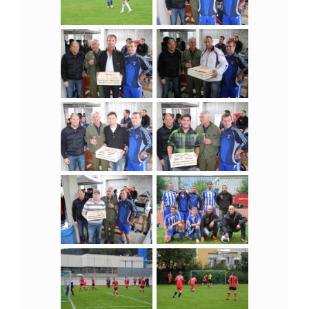
U
SS
B
A
L
L
M
E
I
S
T
E