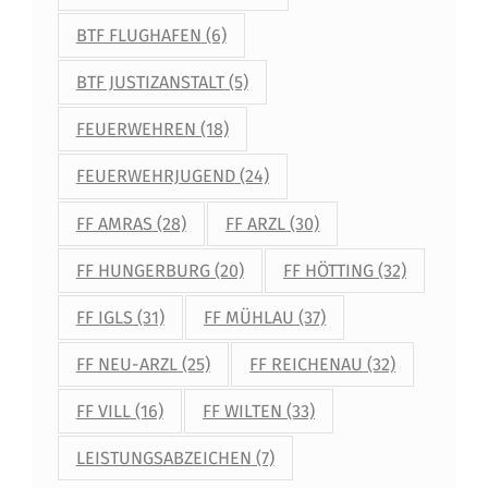
BTF FLUGHAFEN
(6)
BTF JUSTIZANSTALT
(5)
FEUERWEHREN
(18)
FEUERWEHRJUGEND
(24)
FF AMRAS
(28)
FF ARZL
(30)
FF HUNGERBURG
(20)
FF HÖTTING
(32)
FF IGLS
(31)
FF MÜHLAU
(37)
FF NEU-ARZL
(25)
FF REICHENAU
(32)
FF VILL
(16)
FF WILTEN
(33)
LEISTUNGSABZEICHEN
(7)