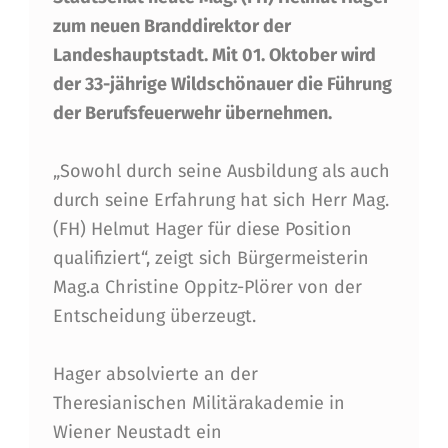
T
zum neuen Branddirektor der
I
Landeshauptstadt. Mit 01. Oktober wird
N
der 33-jährige Wildschönauer die Führung
N
der Berufsfeuerwehr übernehmen.
S
„Sowohl durch seine Ausbildung als auch
B
durch seine Erfahrung hat sich Herr Mag.
R
(FH) Helmut Hager für diese Position
U
qualifiziert“, zeigt sich Bürgermeisterin
Mag.a Christine Oppitz-Plörer von der
C
Entscheidung überzeugt.
K
B
Hager absolvierte an der
E
Theresianischen Militärakademie in
Wiener Neustadt ein
S