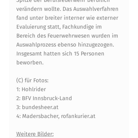
)
verändern wollte. Das Auswahlverfahren
H
fand unter breiter interner wie externer
E
Evaluierung statt, Fachkundige im
Bereich des Feuerwehrwesen wurden im
L
Auswahlprozess ebenso hinzugezogen.
M
Insgesamt hatten sich 15 Personen
U
beworben.
T
H
(C) für Fotos:
1: Hohlrider
A
2: BFV Innsbruck-Land
G
3: bundesheer.at
E
4: Madersbacher, rofankurier.at
R
Weitere Bilder:
Z