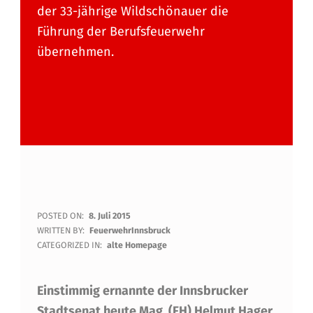
der 33-jährige Wildschönauer die
Führung der Berufsfeuerwehr
übernehmen.
S
POSTED ON:
8. Juli 2015
WRITTEN BY:
FeuerwehrInnsbruck
T
CATEGORIZED IN:
alte Homepage
A
Einstimmig ernannte der Innsbrucker
D
Stadtsenat heute Mag. (FH) Helmut Hager