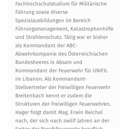
Fachhochschulstudium für Militärische
T
Führung sowie diverse
E
Spezialausbildungen im Bereich
L
Führungsmanagement, Katastrophenhilfe
und Strahlenschutz. Tätig war er bisher
L
als Kommandant der ABC-
T
Abwehrkompanie des Österreichischen
M
Bundesheeres in Absam und
A
Kommandant der Feuerwehr für UNIFIL
im Libanon. Als Kommandant-
G
Stellvertreter der Freiwilligen Feuerwehr
.
Breitenbach kennt er zudem die
(
Strukturen der Freiwilligen Feuerwehren.
F
Hager folgt damit Mag. Erwin Reichel
nach, der sich nach zwölf Jahren an der
H
Spitze der Berufsfeuerwehr beruflich