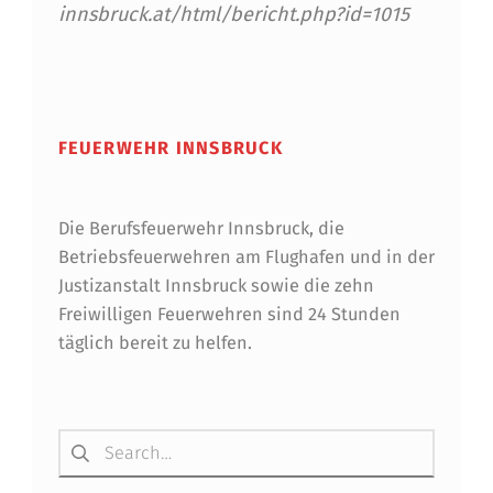
D
innsbruck.at/html/bericht.php?id=1015
I
Skip back to main navigation
R
E
FEUERWEHR INNSBRUCK
K
T
Die Berufsfeuerwehr Innsbruck, die
O
Betriebsfeuerwehren am Flughafen und in der
Justizanstalt Innsbruck sowie die zehn
R
Freiwilligen Feuerwehren sind 24 Stunden
täglich bereit zu helfen.
Suchen nach: