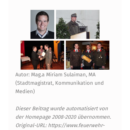
U
M
N
E
U
E
N
Autor: Mag.a Miriam Sulaiman, MA
B
(Stadtmagistrat, Kommunikation und
Medien)
R
A
Dieser Beitrag wurde automatisiert von
N
der Homepage 2008-2020 übernommen.
D
Original-URL: https://www.feuerwehr-