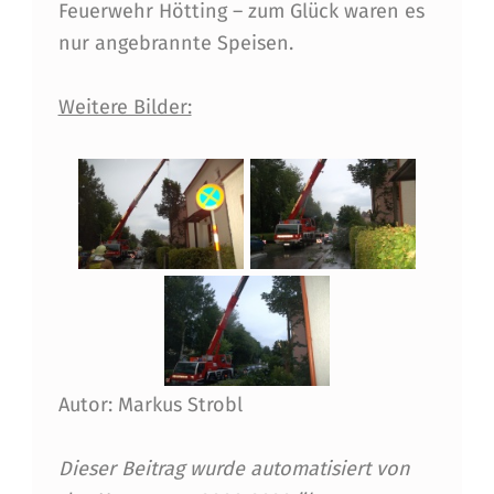
N
Feuerwehr Hötting – zum Glück waren es
nur angebrannte Speisen.
N
S
Weitere Bilder:
B
R
U
C
K
Autor: Markus Strobl
Dieser Beitrag wurde automatisiert von