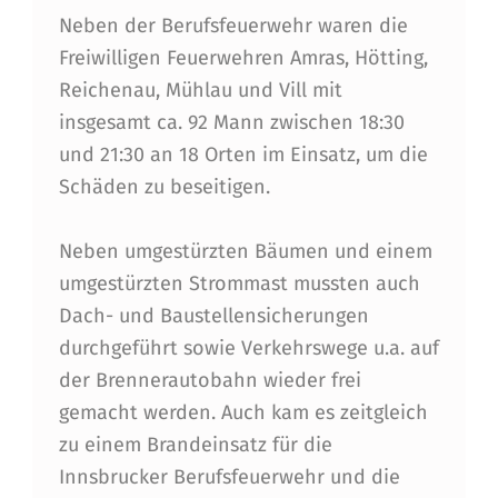
R
Neben der Berufsfeuerwehr waren die
Freiwilligen Feuerwehren Amras, Hötting,
E
Reichenau, Mühlau und Vill mit
I
insgesamt ca. 92 Mann zwischen 18:30
N
und 21:30 an 18 Orten im Einsatz, um die
S
Schäden zu beseitigen.
Ä
Neben umgestürzten Bäumen und einem
T
umgestürzten Strommast mussten auch
Z
Dach- und Baustellensicherungen
E
durchgeführt sowie Verkehrswege u.a. auf
der Brennerautobahn wieder frei
I
gemacht werden. Auch kam es zeitgleich
N
zu einem Brandeinsatz für die
I
Innsbrucker Berufsfeuerwehr und die