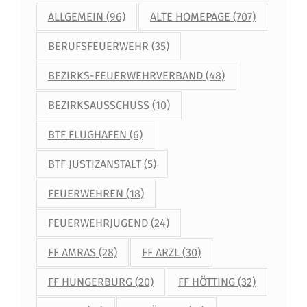
U
ALLGEMEIN
(96)
ALTE HOMEPAGE
(707)
T
BERUFSFEUERWEHR
(35)
H
BEZIRKS-FEUERWEHRVERBAND
(48)
A
G
BEZIRKSAUSSCHUSS
(10)
E
BTF FLUGHAFEN
(6)
R
BTF JUSTIZANSTALT
(5)
N
FEUERWEHREN
(18)
E
FEUERWEHRJUGEND
(24)
U
FF AMRAS
(28)
FF ARZL
(30)
E
R
FF HUNGERBURG
(20)
FF HÖTTING
(32)