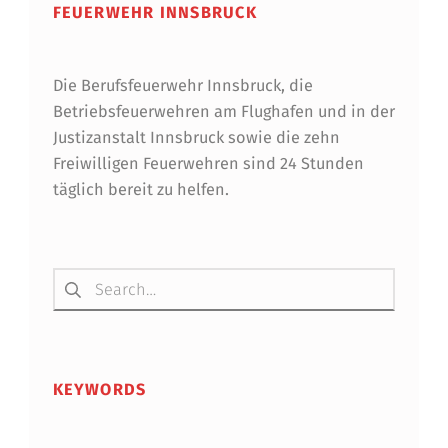
FEUERWEHR INNSBRUCK
M
A
Die Berufsfeuerwehr Innsbruck, die
G
Betriebsfeuerwehren am Flughafen und in der
.
Justizanstalt Innsbruck sowie die zehn
Freiwilligen Feuerwehren sind 24 Stunden
(
täglich bereit zu helfen.
F
H
Suchen nach:
)
H
E
L
KEYWORDS
M