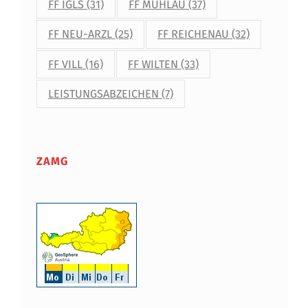
B
FF IGLS
(31)
FF MÜHLAU
(37)
R
FF NEU-ARZL
(25)
FF REICHENAU
(32)
A
FF VILL
(16)
FF WILTEN
(33)
N
LEISTUNGSABZEICHEN
(7)
D
D
I
ZAMG
R
E
K
T
O
R