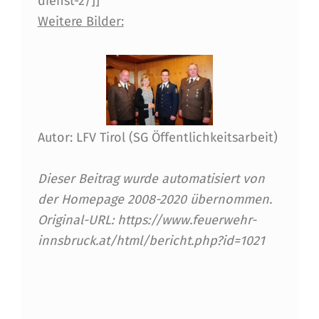
dienst-2/]]
G
Weitere Bilder:
A
B
E
B
E
Autor: LFV Tirol (SG Öffentlichkeitsarbeit)
I
Dieser Beitrag wurde automatisiert von
D
der Homepage 2008-2020 übernommen.
E
Original-URL: https://www.feuerwehr-
R
innsbruck.at/html/bericht.php?id=1021
B
Skip back to main navigation
F
: