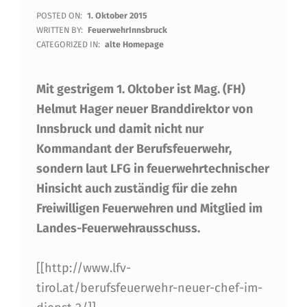
K
POSTED ON:
1. Oktober 2015
WRITTEN BY:
FeuerwehrInnsbruck
O
CATEGORIZED IN:
alte Homepage
M
Mit gestrigem 1. Oktober ist Mag. (FH)
M
Helmut Hager neuer Branddirektor von
A
Innsbruck und damit nicht nur
N
Kommandant der Berufsfeuerwehr,
D
sondern laut LFG in feuerwehrtechnischer
O
Hinsicht auch zuständig für die zehn
Freiwilligen Feuerwehren und Mitglied im
Ü
Landes-Feuerwehrausschuss.
B
E
[[http://www.lfv-
R
tirol.at/berufsfeuerwehr-neuer-chef-im-