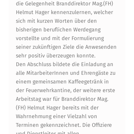
die Gelegenheit Branddirektor Mag.(FH)
R
Helmut Hager kennenzulernen, welcher
A
sich mit kurzen Worten über den
bisherigen beruflichen Werdegang
N
vorstellte und mit der Formulierung
D
seiner zukünftigen Ziele die Anwesenden
D
sehr positiv überzeugen konnte.
I
Den Abschluss bildete die Einladung an
alle MitarbeiterInnen und Ehrengäste zu
R
einem gemeinsamen Kaffeegetränk in
E
der Feuerwehrkantine, der weitere erste
K
Arbeitstag war für Branddirektor Mag.
O
(FH) Helmut Hager bereits mit der
R
Wahrnehmung einer Vielzahl von
Terminen gekennzeichnet. Die Offiziere
M
und Dienstleiter mit allen