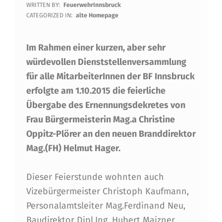
WRITTEN BY:
FeuerwehrInnsbruck
E
CATEGORIZED IN:
alte Homepage
I
Im Rahmen einer kurzen, aber sehr
E
würdevollen Dienststellenversammlung
R
für alle MitarbeiterInnen der BF Innsbruck
L
erfolgte am 1.10.2015 die feierliche
I
Übergabe des Ernennungsdekretes von
C
Frau Bürgermeisterin Mag.a Christine
Oppitz-Plörer an den neuen Branddirektor
H
Mag.(FH) Helmut Hager.
E
R
Dieser Feierstunde wohnten auch
A
Vizebürgermeister Christoph Kaufmann,
Personalamtsleiter Mag.Ferdinand Neu,
M
Baudirektor Dipl.Ing. Hubert Maizner,