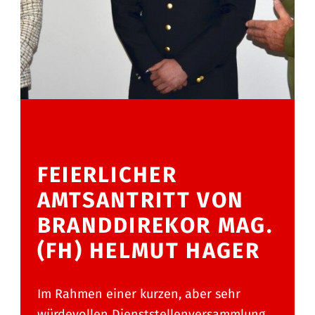
FEIERLICHER
AMTSANTRITT VON
BRANDDIREKOR MAG.
(FH) HELMUT HAGER
Im Rahmen einer kurzen, aber sehr
würdevollen Dienststellenversammlung