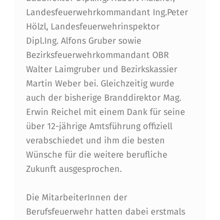
T
Landesfeuerwehrkommandant Ing.Peter
S
Hölzl, Landesfeuerwehrinspektor
A
Dipl.Ing. Alfons Gruber sowie
Bezirksfeuerwehrkommandant OBR
N
Walter Laimgruber und Bezirkskassier
T
Martin Weber bei. Gleichzeitig wurde
R
auch der bisherige Branddirektor Mag.
I
Erwin Reichel mit einem Dank für seine
über 12-jährige Amtsführung offiziell
T
verabschiedet und ihm die besten
T
Wünsche für die weitere berufliche
V
Zukunft ausgesprochen.
O
Die MitarbeiterInnen der
N
Berufsfeuerwehr hatten dabei erstmals
B