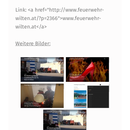
R
Link: <a href="http://www.feuerwehr-
T
wilten.at/?p=2366">www.feuerwehr-
wilten.at</a>
E
T
Weitere Bilder:
M
I
T
N
E
U
E
R