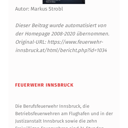
H
Autor: Markus Strobl
O
M
Dieser Beitrag wurde automatisiert von
E
der Homepage 2008-2020 übernommen.
Original-URL: https://www.feuerwehr-
P
innsbruck.at/html/bericht.php?id=1034
A
G
Skip back to main navigation
E
I
FEUERWEHR INNSBRUCK
N
S
Die Berufsfeuerwehr Innsbruck, die
Betriebsfeuerwehren am Flughafen und in der
N
Justizanstalt Innsbruck sowie die zehn
E