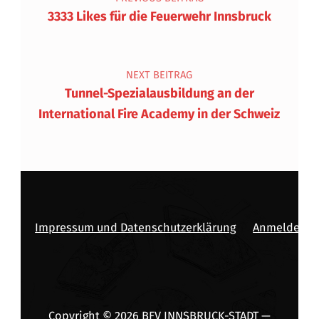
3333 Likes für die Feuerwehr Innsbruck
NEXT BEITRAG
Tunnel-Spezialausbildung an der
International Fire Academy in der Schweiz
Impressum und Datenschutzerklärung
Anmelden
Copyright © 2026
BFV INNSBRUCK-STADT
—