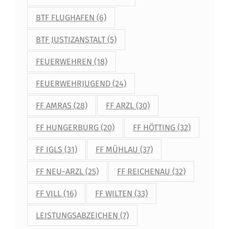
BTF FLUGHAFEN
(6)
BTF JUSTIZANSTALT
(5)
FEUERWEHREN
(18)
FEUERWEHRJUGEND
(24)
FF AMRAS
(28)
FF ARZL
(30)
FF HUNGERBURG
(20)
FF HÖTTING
(32)
FF IGLS
(31)
FF MÜHLAU
(37)
FF NEU-ARZL
(25)
FF REICHENAU
(32)
FF VILL
(16)
FF WILTEN
(33)
LEISTUNGSABZEICHEN
(7)