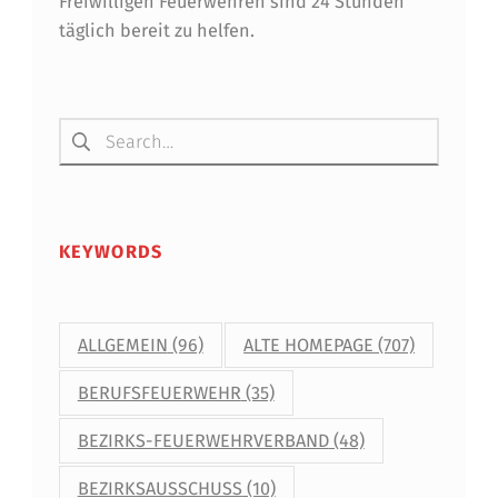
Freiwilligen Feuerwehren sind 24 Stunden
U
täglich bereit zu helfen.
E
J
Suchen nach:
A
H
R
KEYWORDS
ALLGEMEIN
(96)
ALTE HOMEPAGE
(707)
BERUFSFEUERWEHR
(35)
BEZIRKS-FEUERWEHRVERBAND
(48)
BEZIRKSAUSSCHUSS
(10)