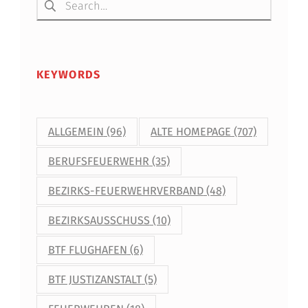
L
E
H
KEYWORDS
R
G
A
ALLGEMEIN
(96)
ALTE HOMEPAGE
(707)
N
BERUFSFEUERWEHR
(35)
G
BEZIRKS-FEUERWEHRVERBAND
(48)
D
BEZIRKSAUSSCHUSS
(10)
E
R
BTF FLUGHAFEN
(6)
B
BTF JUSTIZANSTALT
(5)
F