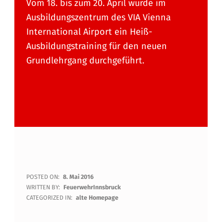
Vom 18. bis zum 20. April wurde im
Ausbildungszentrum des VIA Vienna
International Airport ein Heiß-
Ausbildungstraining für den neuen
Grundlehrgang durchgeführt.
H
POSTED ON:
8. Mai 2016
WRITTEN BY:
FeuerwehrInnsbruck
E
CATEGORIZED IN:
alte Homepage
I