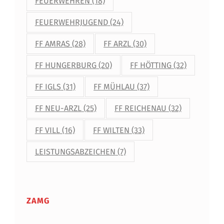
FEUERWEHREN
(18)
FEUERWEHRJUGEND
(24)
FF AMRAS
(28)
FF ARZL
(30)
FF HUNGERBURG
(20)
FF HÖTTING
(32)
FF IGLS
(31)
FF MÜHLAU
(37)
FF NEU-ARZL
(25)
FF REICHENAU
(32)
FF VILL
(16)
FF WILTEN
(33)
LEISTUNGSABZEICHEN
(7)
ZAMG