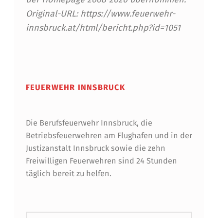
E
Original-URL: https://www.feuerwehr-
N
innsbruck.at/html/bericht.php?id=1051
N
Skip back to main navigation
E
U
FEUERWEHR INNSBRUCK
E
N
Die Berufsfeuerwehr Innsbruck, die
G
Betriebsfeuerwehren am Flughafen und in der
Justizanstalt Innsbruck sowie die zehn
R
Freiwilligen Feuerwehren sind 24 Stunden
U
täglich bereit zu helfen.
N
D
Suchen nach: