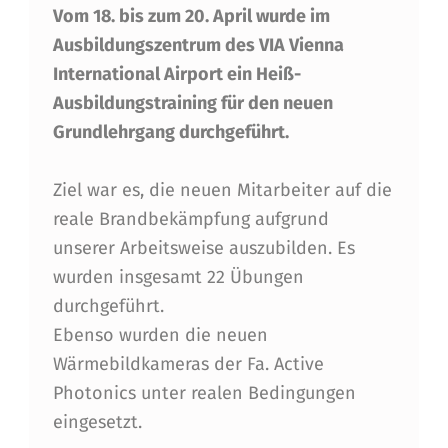
Vom 18. bis zum 20. April wurde im
SS
Ausbildungszentrum des VIA Vienna
A
International Airport ein Heiß-
U
Ausbildungstraining für den neuen
S
Grundlehrgang durchgeführt.
B
Ziel war es, die neuen Mitarbeiter auf die
I
reale Brandbekämpfung aufgrund
L
unserer Arbeitsweise auszubilden. Es
D
wurden insgesamt 22 Übungen
U
durchgeführt.
Ebenso wurden die neuen
N
Wärmebildkameras der Fa. Active
G
Photonics unter realen Bedingungen
S
eingesetzt.