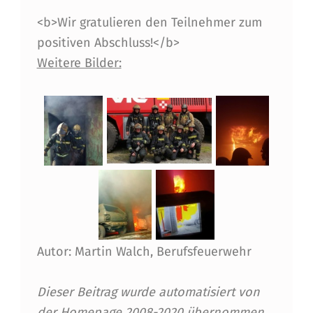
-
<b>Wir gratulieren den Teilnehmer zum
T
positiven Abschluss!</b>
R
Weitere Bilder:
A
I
N
I
N
G
F
Autor: Martin Walch, Berufsfeuerwehr
Ü
R
Dieser Beitrag wurde automatisiert von
D
der Homepage 2008-2020 übernommen.