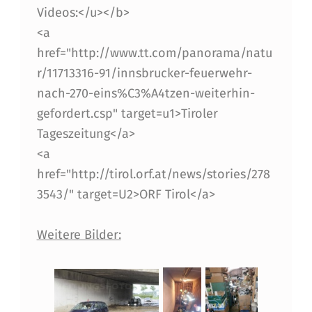
A
Videos:</u></b>
C
<a
H
href="http://www.tt.com/panorama/natu
r/11713316-91/innsbrucker-feuerwehr-
U
nach-270-eins%C3%A4tzen-weiterhin-
N
gefordert.csp" target=u1>Tiroler
W
Tageszeitung</a>
E
<a
href="http://tirol.orf.at/news/stories/278
T
3543/" target=U2>ORF Tirol</a>
T
E
Weitere Bilder:
R
I
N