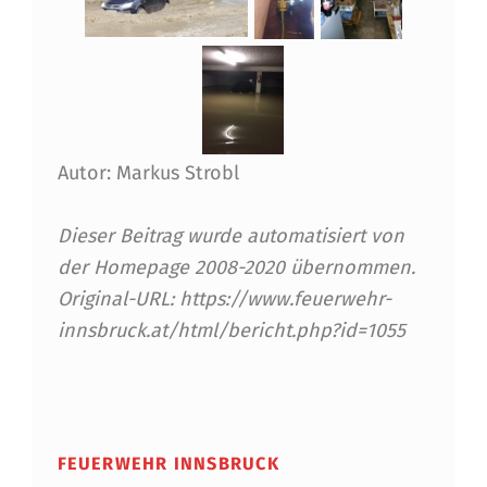
I
N
N
S
Autor: Markus Strobl
B
R
Dieser Beitrag wurde automatisiert von
U
der Homepage 2008-2020 übernommen.
C
Original-URL: https://www.feuerwehr-
innsbruck.at/html/bericht.php?id=1055
K
Skip back to main navigation
FEUERWEHR INNSBRUCK