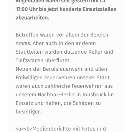
Regenfällen waren seit gestern um ca.
R
17:00 Uhr bis jetzt hunderte Einsatzstellen
T
abzuarbeiten.
E
Betroffen waren vor allem der Bereich
E
Amras. Aber auch in den anderen
I
Stadtteilen wurden dutzende Keller und
N
Tiefgaragen überflutet.
S
Neben der Berufsfeuerwehr und allen
Freiwilligen Feuerwehren unserer Stadt
Ä
waren auch zahlreiche Feuerwehren aus
T
unserem Nachbar-Bezirk in Innsbruck im
Z
Einsatz und halfen, die Schäden zu
E
beseitigen.
N
<u><b>Medienberichte mit Fotos und