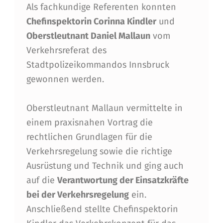
Als fachkundige Referenten konnten
R
Chefinspektorin Corinna Kindler
und
K
Oberstleutnant Daniel Mallaun
vom
E
Verkehrsreferat des
H
Stadtpolizeikommandos Innsbruck
gewonnen werden.
R
S
Oberstleutnant Mallaun vermittelte in
R
einem praxisnahen Vortrag die
E
rechtlichen Grundlagen für die
Verkehrsregelung sowie die richtige
G
Ausrüstung und Technik und ging auch
E
auf die
Verantwortung der Einsatzkräfte
L
bei der Verkehrsregelung
ein.
U
Anschließend stellte Chefinspektorin