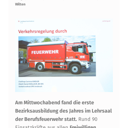
R
Wilten
T
D
E
R
B
E
Z
I
R
Am Mittwochabend fand die erste
K
Bezirksausbildung des Jahres im Lehrsaal
S
der Berufsfeuerwehr statt.
Rund 90
Einsatzkräfte aus allen
Freiwilligen