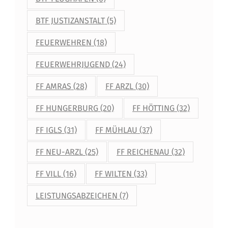
BTF JUSTIZANSTALT
(5)
FEUERWEHREN
(18)
FEUERWEHRJUGEND
(24)
FF AMRAS
(28)
FF ARZL
(30)
FF HUNGERBURG
(20)
FF HÖTTING
(32)
FF IGLS
(31)
FF MÜHLAU
(37)
FF NEU-ARZL
(25)
FF REICHENAU
(32)
FF VILL
(16)
FF WILTEN
(33)
LEISTUNGSABZEICHEN
(7)