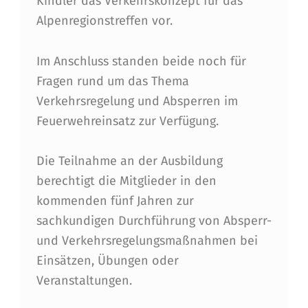
Kindler das Verkehrskonzept für das
N
Alpenregionstreffen vor.
G
I
Im Anschluss standen beide noch für
M
Fragen rund um das Thema
Verkehrsregelung und Absperren im
F
Feuerwehreinsatz zur Verfügung.
E
U
Die Teilnahme an der Ausbildung
E
berechtigt die Mitglieder in den
kommenden fünf Jahren zur
R
sachkundigen Durchführung von Absperr-
W
und Verkehrsregelungsmaßnahmen bei
E
Einsätzen, Übungen oder
H
Veranstaltungen.
R