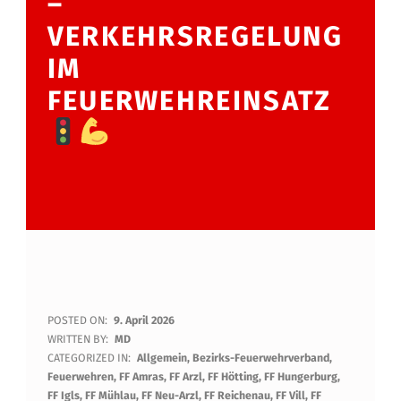
–
VERKEHRSREGELUNG
IM
FEUERWEHREINSATZ
S
POSTED ON:
9. April 2026
WRITTEN BY:
MD
T
CATEGORIZED IN:
Allgemein
,
Bezirks-Feuerwehrverband
,
Feuerwehren
,
FF Amras
,
FF Arzl
,
FF Hötting
,
FF Hungerburg
,
A
FF Igls
,
FF Mühlau
,
FF Neu-Arzl
,
FF Reichenau
,
FF Vill
,
FF