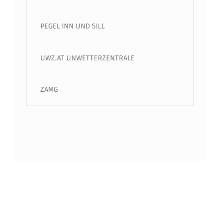
PEGEL INN UND SILL
UWZ.AT UNWETTERZENTRALE
ZAMG
Beitragsnavigation
PREVIOUS BEITRAG
Wissenstest der Feuerwehrjugend – 2026