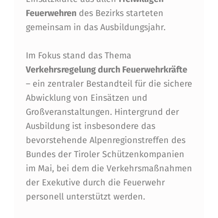
A
Feuerwehren
des Bezirks starteten
U
gemeinsam in das Ausbildungsjahr.
S
B
Im Fokus stand das Thema
Verkehrsregelung durch Feuerwehrkräfte
I
– ein zentraler Bestandteil für die sichere
L
Abwicklung von Einsätzen und
D
Großveranstaltungen. Hintergrund der
U
Ausbildung ist insbesondere das
bevorstehende Alpenregionstreffen des
N
Bundes der Tiroler Schützenkompanien
G
im Mai, bei dem die Verkehrsmaßnahmen
–
der Exekutive durch die Feuerwehr
V
personell unterstützt werden.
E