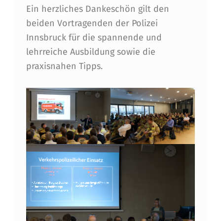
Ein herzliches Dankeschön gilt den
E
beiden Vortragenden der Polizei
I
Innsbruck für die spannende und
N
lehrreiche Ausbildung sowie die
S
praxisnahen Tipps.
A
T
Z