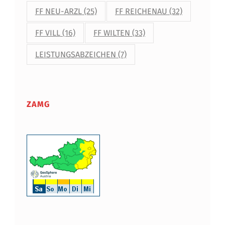
FF NEU-ARZL
(25)
FF REICHENAU
(32)
FF VILL
(16)
FF WILTEN
(33)
LEISTUNGSABZEICHEN
(7)
ZAMG