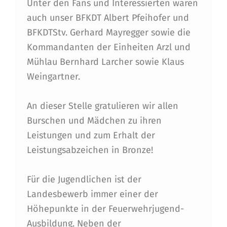
Unter den Fans und Interessierten waren
N
auch unser BFKDT Albert Pfeihofer und
G
BFKDTStv. Gerhard Mayregger sowie die
B
Kommandanten der Einheiten Arzl und
Mühlau Bernhard Larcher sowie Klaus
E
Weingartner.
I
M
An dieser Stelle gratulieren wir allen
L
Burschen und Mädchen zu ihren
Leistungen und zum Erhalt der
A
Leistungsabzeichen in Bronze!
N
D
Für die Jugendlichen ist der
E
Landesbewerb immer einer der
Höhepunkte in der Feuerwehrjugend-
S
Ausbildung. Neben der