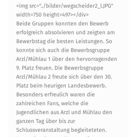
O
<img src="../bilder/wegscheider2_l.JPG"
P
width=750 height=497></div>
1
Beide Gruppen konnten den Bewerb
erfolgreich absolvieren und zeigten am
0
Bewerbstag die besten Leistungen. So
P
konnte sich auch die Bewerbsgruppe
L
Arzl/Mühlau 1 über den hervorragenden
A
9. Platz freuen. Die Bewerbsgruppe
Arzl/Mühlau 2 freute sich über den 30.
T
Platz beim heurigen Landesbewerb.
Z
Besonders erfreulich waren die
I
zahlreichen Fans, welche die
E
Jugendlichen aus Arzl und Mühlau den
R
ganzen Tag über bis zur
Schlussveranstaltung begleiteteten.
U