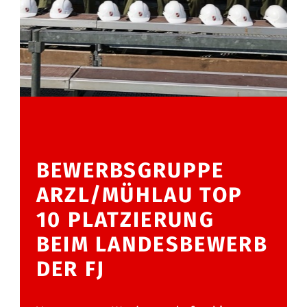
BEWERBSGRUPPE
ARZL/MÜHLAU TOP
10 PLATZIERUNG
BEIM LANDESBEWERB
DER FJ