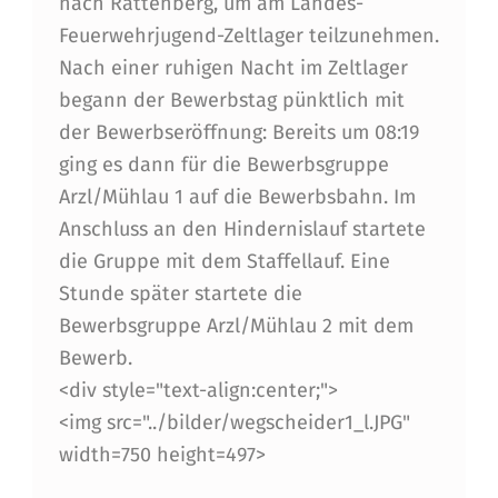
nach Rattenberg, um am Landes-
A
Feuerwehrjugend-Zeltlager teilzunehmen.
R
Nach einer ruhigen Nacht im Zeltlager
Z
begann der Bewerbstag pünktlich mit
der Bewerbseröffnung: Bereits um 08:19
L
ging es dann für die Bewerbsgruppe
/
Arzl/Mühlau 1 auf die Bewerbsbahn. Im
M
Anschluss an den Hindernislauf startete
Ü
die Gruppe mit dem Staffellauf. Eine
Stunde später startete die
H
Bewerbsgruppe Arzl/Mühlau 2 mit dem
L
Bewerb.
A
<div style="text-align:center;">
U
<img src="../bilder/wegscheider1_l.JPG"
width=750 height=497>
T