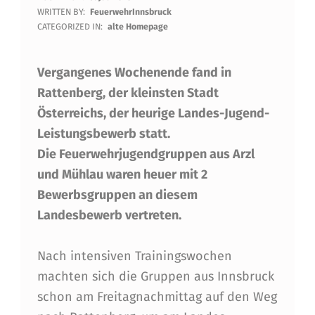
B
WRITTEN BY:
FeuerwehrInnsbruck
E
CATEGORIZED IN:
alte Homepage
W
Vergangenes Wochenende fand in
E
Rattenberg, der kleinsten Stadt
R
Österreichs, der heurige Landes-Jugend-
B
Leistungsbewerb statt.
S
Die Feuerwehrjugendgruppen aus Arzl
G
und Mühlau waren heuer mit 2
Bewerbsgruppen an diesem
R
Landesbewerb vertreten.
U
P
Nach intensiven Trainingswochen
P
machten sich die Gruppen aus Innsbruck
schon am Freitagnachmittag auf den Weg
E