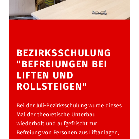
BEZIRKSSCHULUNG
"BEFREIUNGEN BEI
LIFTEN UND
ROLLSTEIGEN"
Bei der Juli-Bezirksschulung wurde dieses
Mal der theoretische Unterbau
wiederholt und aufgefrischt zur
Befreiung von Personen aus Liftanlagen,