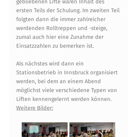
gebliebenen Lifte waren Inhalt des
F
ersten Teils der Schulung. Im zweiten Teil
R
folgten dann die immer zahlreicher
werdenden Rolltreppen und -steige,
E
zumal auch hier eine Zunahme der
I
Einsatzzahlen zu bemerken ist.
U
N
Als nächstes wird dann ein
Stationsbetrieb in Innsbruck organisiert
G
werden, bei dem an einem Abend
E
möglichst viele verschiedene Typen von
N
Liften kennengelernt werden können.
B
Weitere Bilder:
E
I