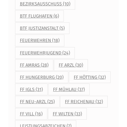
BEZIRKSAUSSCHUSS
(10)
BTF FLUGHAFEN
(6)
BTF JUSTIZANSTALT
(5)
FEUERWEHREN
(18)
FEUERWEHRJUGEND
(24)
FF AMRAS
(28)
FF ARZL
(30)
FF HUNGERBURG
(20)
FF HÖTTING
(32)
FF IGLS
(31)
FF MÜHLAU
(37)
FF NEU-ARZL
(25)
FF REICHENAU
(32)
FF VILL
(16)
FF WILTEN
(33)
LEISTUNGSABZEICHEN
(7)