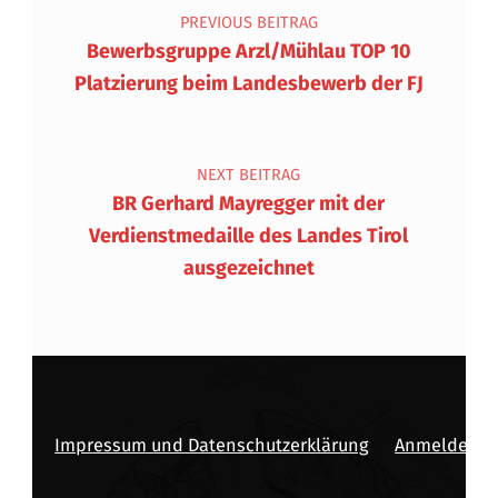
PREVIOUS BEITRAG
Bewerbsgruppe Arzl/Mühlau TOP 10
Platzierung beim Landesbewerb der FJ
NEXT BEITRAG
BR Gerhard Mayregger mit der
Verdienstmedaille des Landes Tirol
ausgezeichnet
Impressum und Datenschutzerklärung
Anmelden