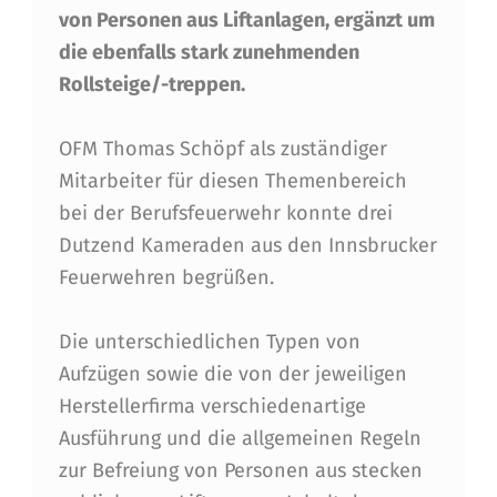
K
von Personen aus Liftanlagen, ergänzt um
S
die ebenfalls stark zunehmenden
S
Rollsteige/-treppen.
C
OFM Thomas Schöpf als zuständiger
H
Mitarbeiter für diesen Themenbereich
U
bei der Berufsfeuerwehr konnte drei
L
Dutzend Kameraden aus den Innsbrucker
Feuerwehren begrüßen.
U
N
Die unterschiedlichen Typen von
G
Aufzügen sowie die von der jeweiligen
"
Herstellerfirma verschiedenartige
Ausführung und die allgemeinen Regeln
B
zur Befreiung von Personen aus stecken
E