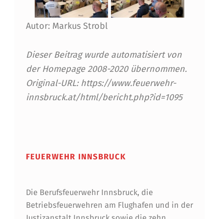
L
I
Autor: Markus Strobl
F
Dieser Beitrag wurde automatisiert von
T
der Homepage 2008-2020 übernommen.
E
Original-URL: https://www.feuerwehr-
N
innsbruck.at/html/bericht.php?id=1095
U
Skip back to main navigation
N
D
FEUERWEHR INNSBRUCK
R
O
Die Berufsfeuerwehr Innsbruck, die
L
Betriebsfeuerwehren am Flughafen und in der
L
Justizanstalt Innsbruck sowie die zehn