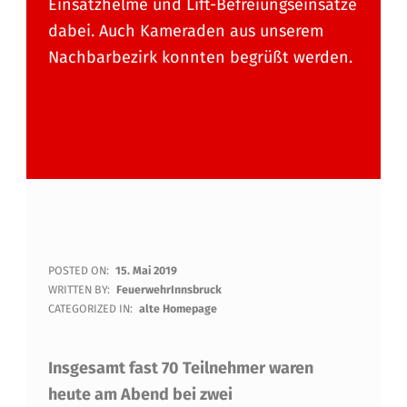
Einsatzhelme und Lift-Befreiungseinsätze
dabei. Auch Kameraden aus unserem
Nachbarbezirk konnten begrüßt werden.
I
POSTED ON:
15. Mai 2019
WRITTEN BY:
FeuerwehrInnsbruck
N
CATEGORIZED IN:
alte Homepage
T
Insgesamt fast 70 Teilnehmer waren
E
heute am Abend bei zwei