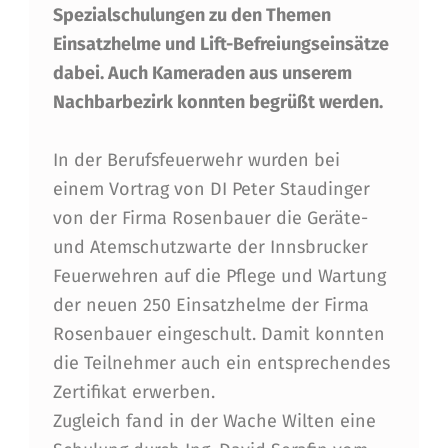
N
Spezialschulungen zu den Themen
S
Einsatzhelme und Lift-Befreiungseinsätze
I
dabei. Auch Kameraden aus unserem
V
Nachbarbezirk konnten begrüßt werden.
E
In der Berufsfeuerwehr wurden bei
R
einem Vortrag von DI Peter Staudinger
S
von der Firma Rosenbauer die Geräte-
C
und Atemschutzwarte der Innsbrucker
Feuerwehren auf die Pflege und Wartung
H
der neuen 250 Einsatzhelme der Firma
U
Rosenbauer eingeschult. Damit konnten
L
die Teilnehmer auch ein entsprechendes
U
Zertifikat erwerben.
Zugleich fand in der Wache Wilten eine
N