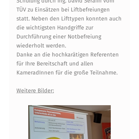
Schulung durch Ing. David Serafin vom
G
TÜV zu Einsätzen bei Liftbefreiungen
S
statt. Neben den Lifttypen konnten auch
A
die wichtigsten Handgriffe zur
Durchführung einer Notbefreiung
B
wiederholt werden.
E
Danke an die hochkarätigen Referenten
N
für Ihre Bereitschaft und allen
D
KameradInnen für die große Teilnahme.
Z
Weitere Bilder:
U
H
E
L