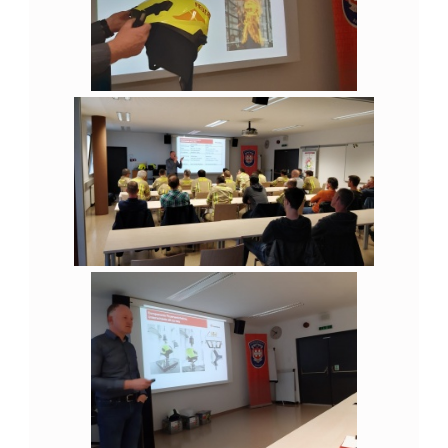
M
E
N
U
N
D
L
I
F
T
E
N