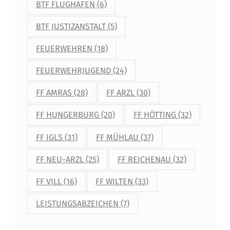
BTF FLUGHAFEN
(6)
BTF JUSTIZANSTALT
(5)
FEUERWEHREN
(18)
FEUERWEHRJUGEND
(24)
FF AMRAS
(28)
FF ARZL
(30)
FF HUNGERBURG
(20)
FF HÖTTING
(32)
FF IGLS
(31)
FF MÜHLAU
(37)
FF NEU-ARZL
(25)
FF REICHENAU
(32)
FF VILL
(16)
FF WILTEN
(33)
LEISTUNGSABZEICHEN
(7)