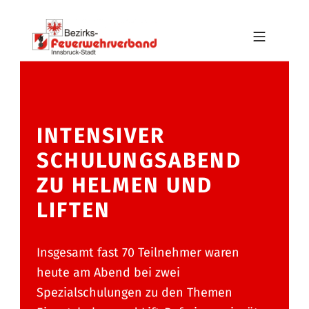
Skip to footer
Skip to main navigation
Skip to main content
MOBILE MENU
BFV INNSBRUCK-STADT
INTENSIVER
SCHULUNGSABEND
ZU HELMEN UND
LIFTEN
Insgesamt fast 70 Teilnehmer waren
heute am Abend bei zwei
Spezialschulungen zu den Themen